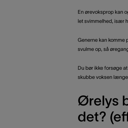
En ørevoksprop kan og
let svimmelhed, især h
Generne kan komme pl
svulme op, så øregange
Du bør ikke forsøge a
skubbe voksen længer
Ørelys 
det? (ef