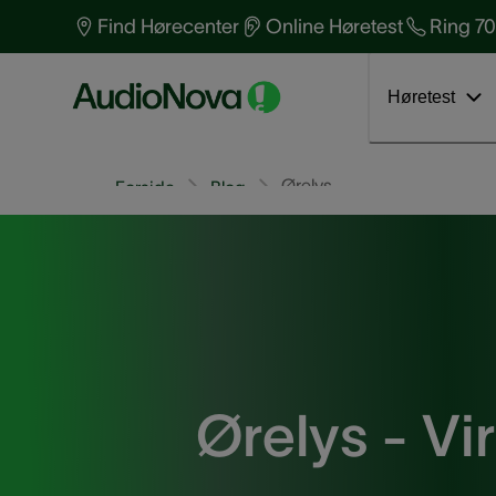
Find Hørecenter
Online Høretest
Ring 70
Søg nærmeste hørecenter
Beskyt din hørelse
Bliv testperson nu
Læs blogindlæg
Find ledig tid
Høretest
Ørelys
Forside
Blog
Ørelys - Vir