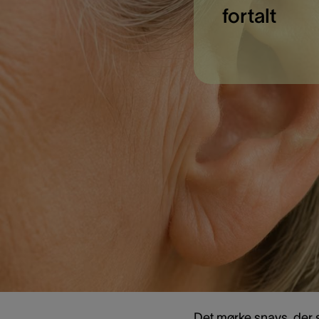
fortalt
Hvad er
Ørelys er hule lys, s
markedsført som en n
Idéen bag ørelys er, 
lyder enkelt, men fork
Det mørke snavs, der si