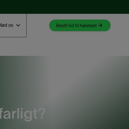
Download myAudioNova app
 ventetid
Mød os
Bestil tid til høretest
farligt?