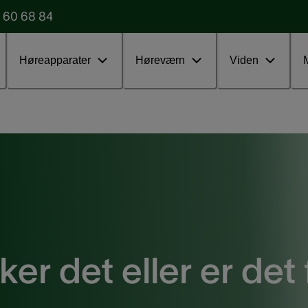
 60 68 84
Udfyld vores formular
Test uden
Høreapparater
Høreværn
Viden
ker det eller er det 