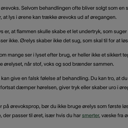
d ørevoks. Selvom behandlingen ofte bliver solgt som en 
, at lys i ørene kan trække ørevoks ud af øregangen.
s er, at flammen skulle skabe et let undertryk, som suger
r ikke. Ørelys skaber ikke det sug, som skal til for at lø
m mange ser i lyset efter brug, er heller ikke et sikkert te
ve ørelyset, når stof, voks og sod brænder sammen.
s kan give en falsk følelse af behandling. Du kan tro, at 
g fortsat dæmper hørelsen, giver tryk eller skaber uro i ø
 på ørevoksprop, bør du ikke bruge ørelys som første lø
 der passer til øret, især hvis du har
smerter
, væske fra ø