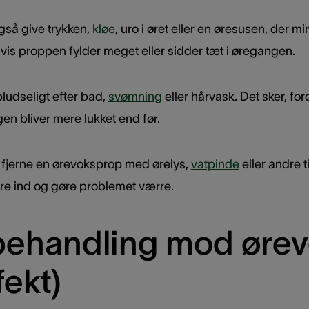
så give trykken,
kløe
, uro i øret eller en øresusen, der 
vis proppen fylder meget eller sidder tæt i øregangen.
udseligt efter bad,
svømning
eller hårvask. Det sker, for
n bliver mere lukket end før.
t fjerne en ørevoksprop med ørelys,
vatpinde
eller andre t
e ind og gøre problemet værre.
behandling mod ørevo
fekt)