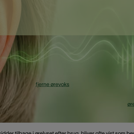
 ørelys?
om sættes ved åbningen til øregangen og tændes i den an
aturlig måde at
fjerne ørevoks
på.
at varmen fra flammen skulle skabe et sug, som trækker
ør
laringen holder ikke, for ørelys skaber ikke et sug, der k
dder tilbage i ørelyset efter brug, bliver ofte vist som be