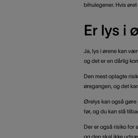
bihulegener. Hvis øret
Er lys i 
Ja, lys i ørene kan v
og det er en dårlig k
Den mest oplagte risi
øregangen, og det kan 
Ørelys kan også gøre e
før, og du kan stå til
Der er også risiko for
og den skal ikke udsæt