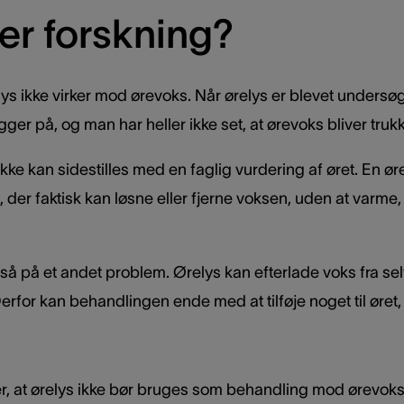
er forskning?
elys ikke virker mod ørevoks. Når ørelys er blevet undersø
r på, og man har heller ikke set, at ørevoks bliver truk
 ikke kan sidestilles med en faglig vurdering af øret. En 
 der faktisk kan løsne eller fjerne voksen, uden at varme
 på et andet problem. Ørelys kan efterlade voks fra selve
for kan behandlingen ende med at tilføje noget til øret, 
r, at ørelys ikke bør bruges som behandling mod ørevoks, ti