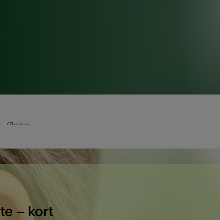
Ørelys
te – kort