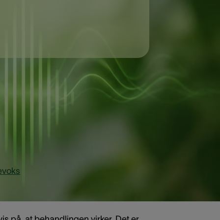
den ende. Behandlingen bliver ofte
evoks
og urenheder ud af øret. Det
an rense øregangen.
vis på, at behandlingen virker. Det er