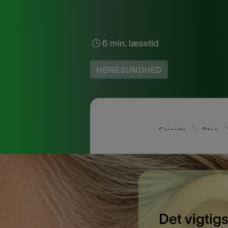
6 min. læsetid
HØRESUNDHED
Forside
Blog
Det vigtigs