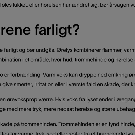
 føles lukket, eller hørelsen har ændret sig, bør årsagen 
ørene farligt?
ære farligt og bør undgås. Ørelys kombinerer flammer, va
ombination i et område, hvor hud, trommehinde og hørelse
ko er forbrænding. Varm voks kan dryppe ned omkring øre
give smerter, irritation eller i værste fald en skade, der
n ørevoksprop værre. Hvis voks fra lyset ender i øregang
bage med mere tryk, mere nedsat hørelse og større ubehag
 skade på trommehinden. Trommehinden er en tynd hinde, so
tes for varme, tryk, sod eller rester fra et brændende lys.