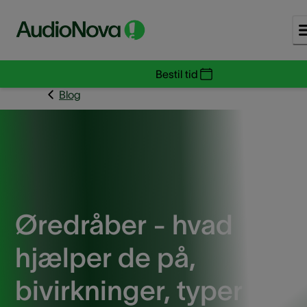
Bestil tid
Blog
Øredråber - hvad
hjælper de på,
bivirkninger, typer og