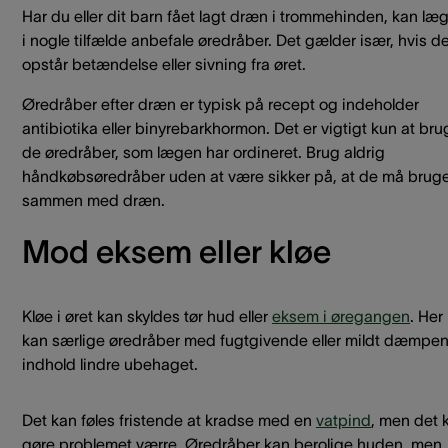
Har du eller dit barn fået lagt dræn i trommehinden, kan læ
i nogle tilfælde anbefale øredråber. Det gælder især, hvis d
opstår betændelse eller sivning fra øret.
Øredråber efter dræn er typisk på recept og indeholder
antibiotika eller binyrebarkhormon. Det er vigtigt kun at br
de øredråber, som lægen har ordineret. Brug aldrig
håndkøbsøredråber uden at være sikker på, at de må brug
sammen med dræn.
Mod eksem eller kløe
Kløe i øret kan skyldes tør hud eller
eksem i øregangen
. Her
kan særlige øredråber med fugtgivende eller mildt dæmpe
indhold lindre ubehaget.
Det kan føles fristende at kradse med en
vatpind
, men det 
gøre problemet værre. Øredråber kan berolige huden, men