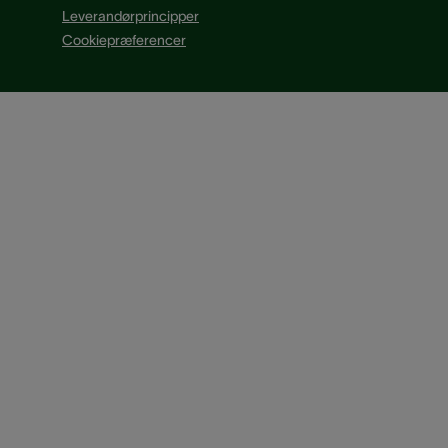
Leverandørprincipper
Cookiepræferencer