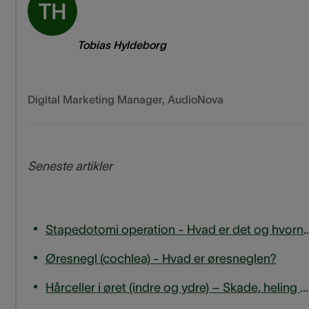
TH
Tobias Hyldeborg
Digital Marketing Manager
,
AudioNova
Seneste artikler
Stapedotomi operation - Hvad er det og hvo
Øresnegl (cochlea) - Hvad er øresneglen?
Hårceller i øret (indre og ydre) – Skade, heling og hørelse