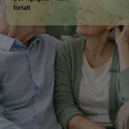
fortalt
Hvad er øredråber?
Øredråber er en flydende medicin eller opløsning, som
dryppes direkte ned i øregangen. De bruges til at behandle
forskellige problemer i øret, for eksempel ørevoks,
kløe
,
irritation eller infektion. Nogle øredråber kan købes i håndk
mens andre kræver recept fra lægen.
Når du bruger øredråber, virker de lokalt i øret. Det betyder,
behandlingen foregår præcis dér, hvor problemet sidder. H
du for eksempel har en hård prop af
ørevoks
, kan særlige
øredråber blødgøre voksen, så den lettere kan komme ud.