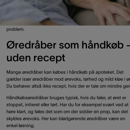
Det er vigtigt at vide, at øredråber ikke er én samlet løsning
Der findes mange typer, og de virker forskelligt. Derfor skal
altid bruge den type øredråber, som passer til netop dit
problem.
Øredråber som håndkøb 
uden recept
Mange øredråber kan købes i håndkøb på apoteket. Det
gælder især øredråber mod ørevoks, tørhed og mild kløe i ør
Du behøver altså ikke recept, hvis der er tale om mindre gen
Håndkøbsøredråber bruges typisk, hvis du føler, at øret er
stoppet, irriteret eller tørt. Har du for eksempel svært ved at
høre klart, og føles det som om der sidder en prop, kan det
skyldes ørevoks. Her kan blødgørende øredråber være en
enkel løsning.