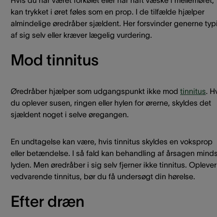
Hvis du har været forkølet eller har haft væske i mellemøret,
kan trykket i øret føles som en prop. I de tilfælde hjælper
almindelige øredråber sjældent. Her forsvinder generne typ
af sig selv eller kræver lægelig vurdering.
Mod tinnitus
Øredråber hjælper som udgangspunkt ikke mod
tinnitus
. H
du oplever susen, ringen eller hylen for ørerne, skyldes det
sjældent noget i selve øregangen.
En undtagelse kan være, hvis tinnitus skyldes en voksprop
eller betændelse. I så fald kan behandling af årsagen mind
lyden. Men øredråber i sig selv fjerner ikke tinnitus. Opleve
vedvarende tinnitus, bør du få undersøgt din hørelse.
Efter dræn