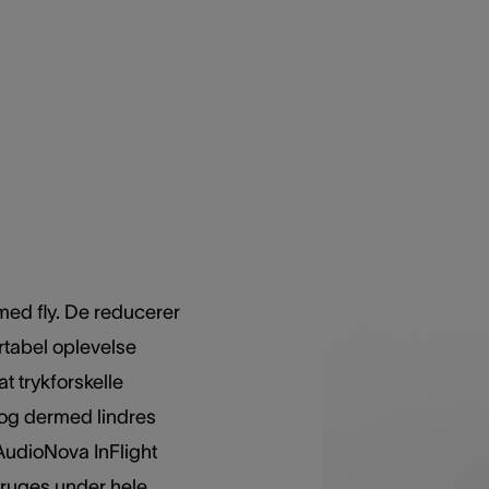
 med fly. De reducerer
rtabel oplevelse
t trykforskelle
og dermed lindres
 AudioNova InFlight
bruges under hele