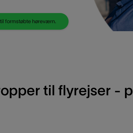
ryk til formstøbte høreværn.
pper til flyrejser - 