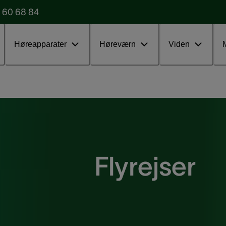
 60 68 84
Udfyld vores formular
Test uden
Høreapparater
Høreværn
Viden
Flyrejser