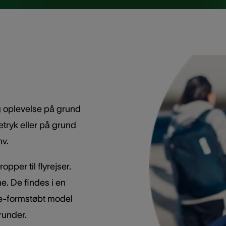
g oplevelse på grund
netryk eller på grund
mv.
per til flyrejser.
e. De findes i en
ke-formstøbt model
runder.