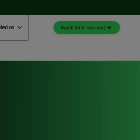
Download myAudioNova app
 ventetid
Mød os
Bestil tid til høretest