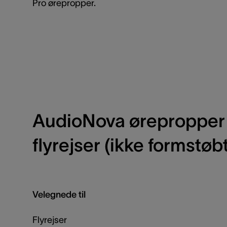
Pro ørepropper.
AudioNova ørepropper t
flyrejser (ikke formstøb
Velegnede til
Flyrejser