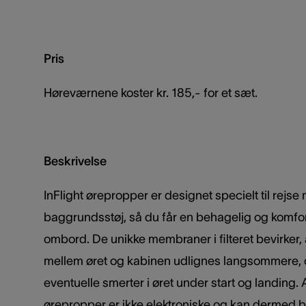
Pris
Høreværnene koster kr. 185,- for et sæt.
Beskrivelse
InFlight ørepropper er designet specielt til rejse
baggrundsstøj, så du får en behagelig og komfo
ombord. De unikke membraner i filteret bevirker, a
mellem øret og kabinen udlignes langsommere, 
eventuelle smerter i øret under start og landing.
ørepropper er ikke elektroniske og kan dermed 