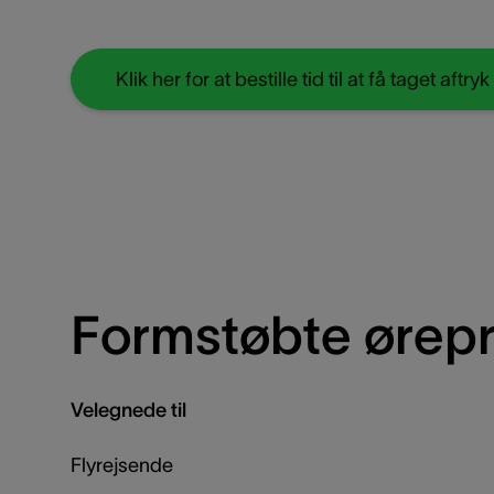
Klik her for at bestille tid til at få taget aft
Formstøbte ørepro
Velegnede til
Flyrejsende