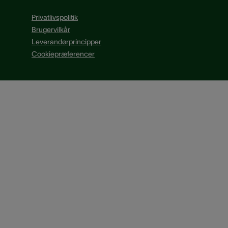
Privatlivspolitik
Brugervilkår
Leverandørprincipper
Cookiepræferencer