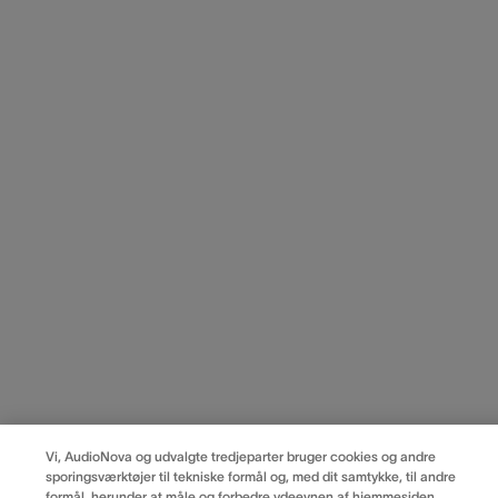
Vi, AudioNova og udvalgte tredjeparter bruger cookies og andre
sporingsværktøjer til tekniske formål og, med dit samtykke, til andre
formål, herunder at måle og forbedre ydeevnen af hjemmesiden