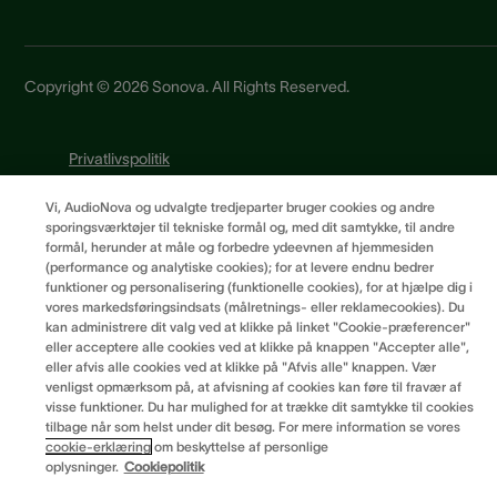
Copyright © 2026 Sonova. All Rights Reserved.
Privatlivspolitik
Brugervilkår
Vi, AudioNova og udvalgte tredjeparter bruger cookies og andre
Leverandørprincipper
sporingsværktøjer til tekniske formål og, med dit samtykke, til andre
Cookiepræferencer
formål, herunder at måle og forbedre ydeevnen af hjemmesiden
(performance og analytiske cookies); for at levere endnu bedrer
funktioner og personalisering (funktionelle cookies), for at hjælpe dig i
vores markedsføringsindsats (målretnings- eller reklamecookies). Du
kan administrere dit valg ved at klikke på linket "Cookie-præferencer"
eller acceptere alle cookies ved at klikke på knappen "Accepter alle",
eller afvis alle cookies ved at klikke på "Afvis alle" knappen. Vær
venligst opmærksom på, at afvisning af cookies kan føre til fravær af
visse funktioner. Du har mulighed for at trække dit samtykke til cookies
tilbage når som helst under dit besøg. For mere information se vores
cookie-erklæring
om beskyttelse af personlige
oplysninger.
Cookiepolitik