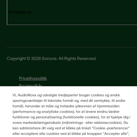
Kontakt os
Copyright © 2026 Sonova. All Rights Reserved.
Privatlivspolitik
Brugervilkår
Leverandørprincipper
Vi, AudioNova og udvalgte tredjeparter bruger cookies og andre
Cookiepræferencer
sporingsværktøjer til tekniske formål og, med dit samtykke, til andre
formål, herunder at måle og forbedre ydeevnen af hjemmesiden
(performance og analytiske cookies); for at levere endnu bedrer
funktioner og personalisering (funktionelle cookies), for at hjælpe dig i
vores markedsføringsindsats (målretnings- eller reklamecookies). Du
kan administrere dit valg ved at klikke på linket "Cookie-præferencer"
eller acceptere alle cookies ved at klikke på knappen "Accepter alle",