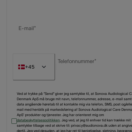
E-mail*
Telefonnummer*
+45
Ved at trykke på “Send“ giver jeg samtykke til, at Sonova Audiological 
Denmark ApS må bruge mit navn, telefonnummer, adresse, e-mail samt
data angående høretab til at kontakte mig via telefon, SMS, post og/elle
mail med henblik på markedsføring af Sonova Audiological Care Denm
ApS' produkter og tjenester. Jeg har orienteret mig om
databeskyttelsespolitikken
. Jeg ved, at jeg til enhver tid kan trække mit
samtykke tilbage ved at skrive til: privacy@audionova.dk uden at angiv
dertil. Jeg ved desuden, at jeg har ret til berigtigelse, sletning, begræn