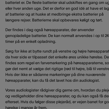
batteriet er. De fleste batterier skal udskiftes en gang om 
eller hver anden uge. Det er derfor en god idé at have et la
af batterier og at huske at medbringe ekstra batterier på
længere rejser. Batterierne skal opbevares køligt og tørt.
Der findes i dag også høreapparater, der anvender
genopladelige batterier. De kan normalt anvendes i op til 24
timer på en enkelt opladning.
Sørg for ikke at bytte rundt på venstre og højre høreapparat
da hver side er tilpasset det enkelte øres unikke hørelse. De
findes som regel en farvemarkering på høreapparaterne, s
gør det nemt at vælge det rigtige (rød til højre, blå til venstre
Hvis der ikke er sådanne markeringer på dine nuværende
høreapparater, kan du få det lavet hos din audiologist.
Vores audiologister rådgiver dig gerne om, hvordan du plej
og vedligeholder dine høreapparater, og du kan også få d
efterset. Hvis du følger disse plejeråd, er vejen banet for g
hørelse i mange år frem.