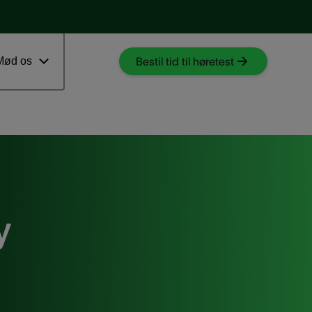
Download myAudioNova app
 ventetid
Mød os
Bestil tid til høretest
y