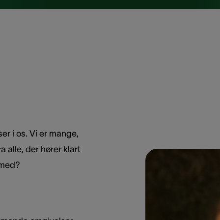
r i os. Vi er mange,
a alle, der hører klart
r med?