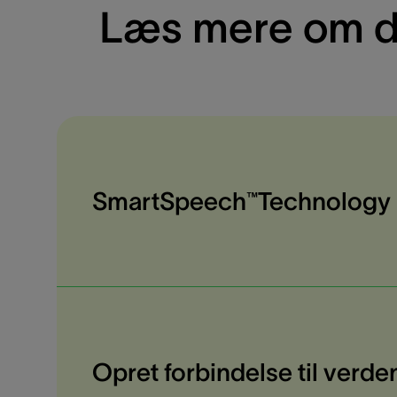
Læs mere om de
SmartSpeech™Technology
Opret forbindelse til verd