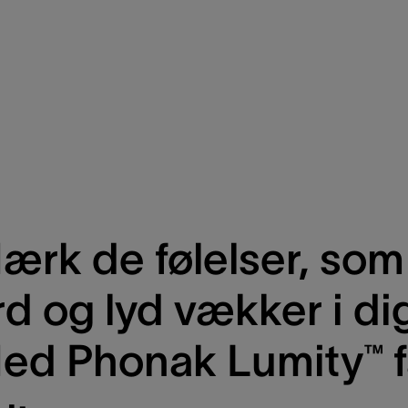
ærk de følelser, som
rd og lyd vækker i di
ed Phonak Lumity™ f