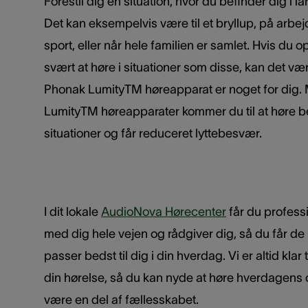
Forestil dig en situation, hvor du befinder dig i 
Det kan eksempelvis være til et bryllup, på arbej
sport, eller når hele familien er samlet. Hvis du 
svært at høre i situationer som disse, kan det vær
Phonak LumityTM høreapparat er noget for dig
LumityTM høreapparater kommer du til at høre 
situationer og får reduceret lyttebesvær.
I dit lokale
AudioNova Hørecenter
får du professi
med dig hele vejen og rådgiver dig, så du får d
passer bedst til dig i din hverdag. Vi er altid klar
din hørelse, så du kan nyde at høre hverdagens 
være en del af fællesskabet.