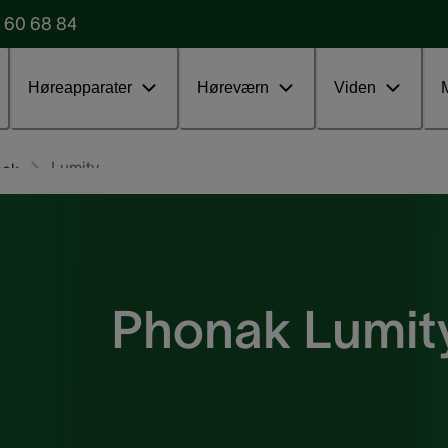
 60 68 84
Udfyld vores formular
Test uden
Høreapparater
Høreværn
Viden
Lumity
nak
Phonak Lumit