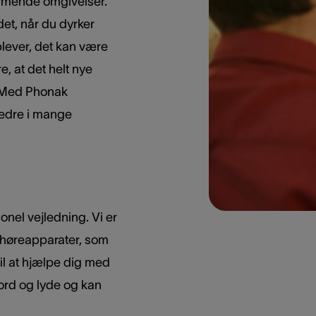
larmende omgivelser.
det, når du dyrker
oplever, det kan være
e, at det helt nye
. Med Phonak
bedre i mange
onel vejledning. Vi er
e høreapparater, som
 til at hjælpe dig med
ord og lyde og kan