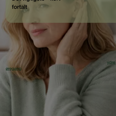
fortalt
Hvad er
øregangsbetændelse?
Øregangsbetændelse er en betændelse i huden i den
ydre
øregang
, altså den del af øret, der går fra øreåbningen og 
til trommehinden. Tilstanden kaldes også “svømmerøre”, for
den ofte opstår, når der kommer fugt i øret efter badning ell
svømning. Fugt kan gøre huden blød og mere sårbar over f
bakterier og svamp.
Øregangsbetændelse kan også opstå, hvis huden i
øregangen bliver irriteret, for eksempel ved brug af vatpind