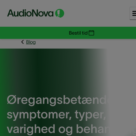
Bestil tid
Blog
Øregangsbetændelse 
symptomer, typer,
varighed og behandlin