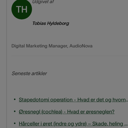
Udgivet af
TH
Tobias Hyldeborg
Digital Marketing Manager
,
AudioNova
Seneste artikler
Stapedotomi operation - Hvad er det og hvo
Øresnegl (cochlea) - Hvad er øresneglen?
Hårceller i øret (indre og ydre) – Skade, heling og hørelse