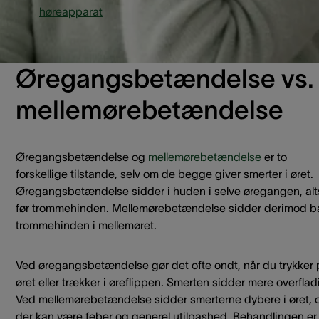
eller
høreapparat
. Det er en almindelig tilstand hos både bø
og voksne og kan variere fra mild kløe til udtalte smerter.
Øregangsbetændelse vs.
mellemørebetændelse
Øregangsbetændelse og
mellemørebetændelse
er to
forskellige tilstande, selv om de begge giver smerter i øret.
Øregangsbetændelse sidder i huden i selve øregangen, alt
før trommehinden. Mellemørebetændelse sidder derimod 
trommehinden i mellemøret.
Ved øregangsbetændelse gør det ofte ondt, når du trykker
øret eller trækker i øreflippen. Smerten sidder mere overflad
Ved mellemørebetændelse sidder smerterne dybere i øret, 
der kan være feber og generel utilpashed. Behandlingen er