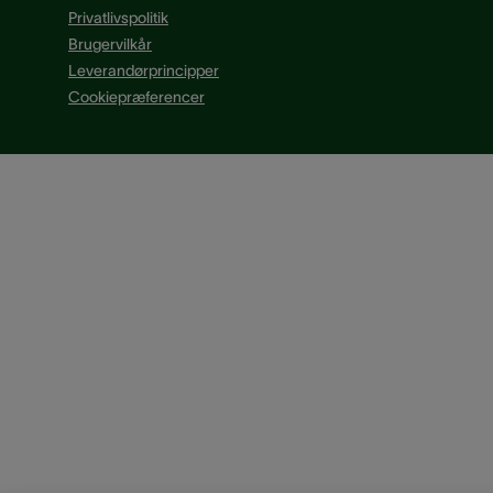
Privatlivspolitik
Brugervilkår
Leverandørprincipper
Cookiepræferencer