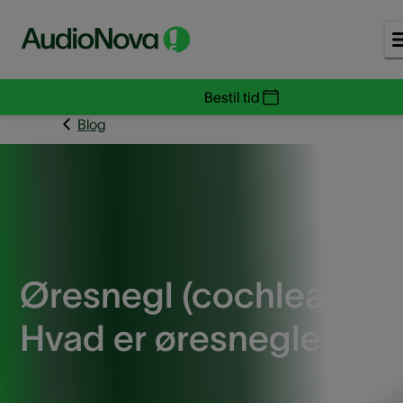
Bestil tid
Blog
Øresnegl (cochlea) -
Hvad er øresneglen?