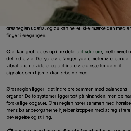
Øresneglen sidder i det indre øre, som ligger dybt inde ba
trommehinden og mellemøreknoglerne. Du kan derfor ikke 
øresneglen udefra, og du kan heller ikke mærke den med e
finger i øregangen.
Øret kan groft deles op i tre dele:
det ydre øre
, mellemøret 
det indre øre. Det ydre øre fanger lyden, mellemøret sender
vibrationerne videre, og det indre øre omsætter dem til
signaler, som hjernen kan arbejde med.
Øresneglen ligger i det indre øre sammen med balancens
organer. De to systemer ligger tæt på hinanden, men de ha
forskellige opgaver. Øresneglen hører sammen med hørelse
mens balanceorganerne hjælper kroppen med at registrere
bevægelse og stilling.