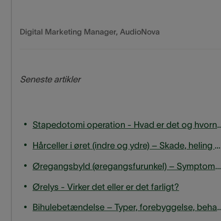
Digital Marketing Manager
,
AudioNova
Seneste artikler
Stapedotomi operation - Hvad er det og hvo
Hårceller i øret (indre og ydre) – Skade, heling og hørelse
Øregangsbyld (øregangsfurunkel) – Symptomer, årsager og behandling
Ørelys - Virker det eller er det farligt?
Bihulebetændelse – Typer, forebyggelse