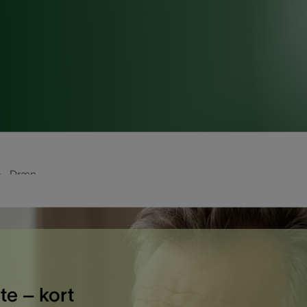
Dræn
te – kort