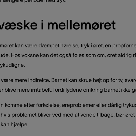
ler længere periode med tryk.
væske i mellemøret
øret kan være dæmpet hørelse, tryk i øret, en propforne
. Hos voksne kan det også føles som om, øret aldrig rig
rykudligne.
ære mere indirekte. Barnet kan skrue højt op for tv, svare 
r blive mere irritabelt, fordi lydene omkring barnet ikke g
 komme efter forkølelse, øreproblemer eller dårlig tryku
 hvis problemet bliver ved med at vende tilbage, bør øre
 kan hjælpe.