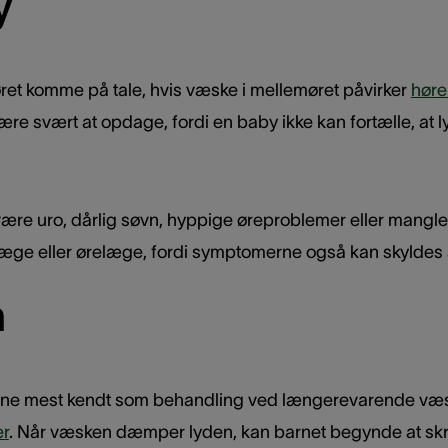
y
ret komme på tale, hvis væske i mellemøret påvirker
høre
ære svært at opdage, fordi en baby ikke kan fortælle, at l
være uro, dårlig søvn, hyppige øreproblemer eller mangl
f læge eller ørelæge, fordi symptomerne også kan skyldes
n
rene mest kendt som behandling ved længerevarende væsk
r
. Når væsken dæmper lyden, kan barnet begynde at skrue 