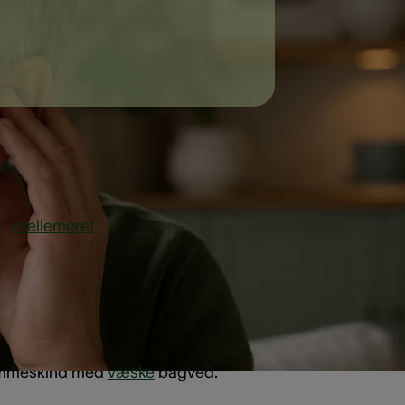
 i
mellemøret
, og væske bedre kan
k, gentagne øreproblemer eller
e drænet virker som en lille ventil, der
trommeskind med
væske
bagved.