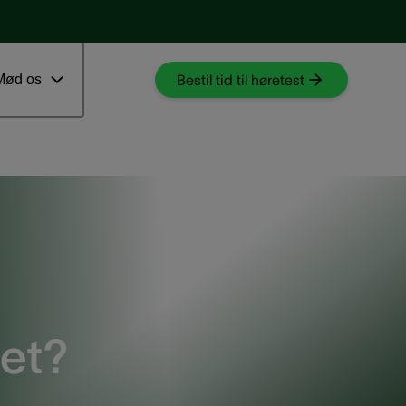
Download myAudioNova app
 ventetid
Mød os
Bestil tid til høretest
ret?