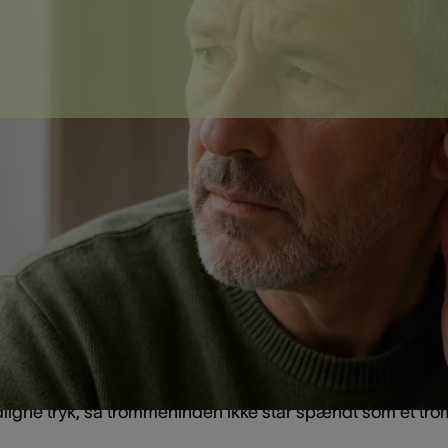
 dræn i øret?
e rør, som lægges i trommehinden, så der kan komme luft ind
 især, når væske i mellemøret giver nedsat hørelse, try
lemørebetændelse.
e eller dræn i ørerne, alt efter hvor problemet sidder. Selv
dligne tryk, så trommehinden ikke står spændt som et 