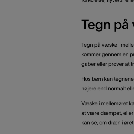
forkølelse, flyvetur el
Tegn på 
Tegn på væske i mellem
kommer gennem en pude
gaber eller prøver at t
Hos børn kan tegnene v
højere end normalt elle
Væske i mellemøret kan
at være dæmpet, eller
kan se, om dræn i øret