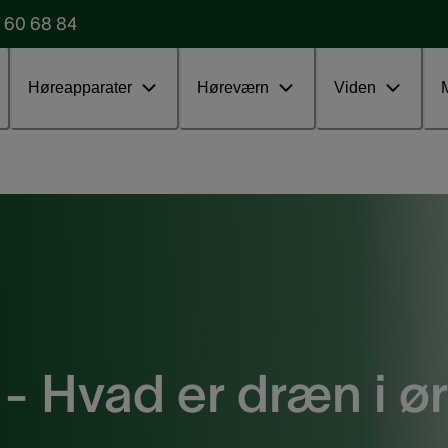
 60 68 84
Udfyld vores formular
Test uden
Høreapparater
Høreværn
Viden
 - Hvad er dræn i ø