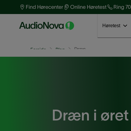
Find Hørecenter
Online Høretest
Ring 70
Søg nærmeste hørecenter
Beskyt din hørelse
Bliv testperson nu
Læs blogindlæg
Find ledig tid
Høretest
Dræn
Forside
Blog
Dræn i øret