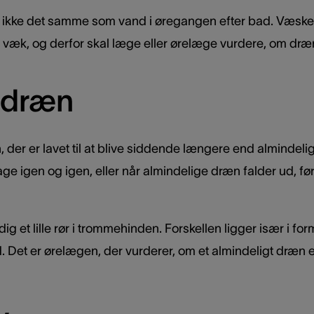
 ikke det samme som vand i øregangen efter bad. Væske
n væk, og derfor skal læge eller ørelæge vurdere, om dræn
sdræn
der er lavet til at blive siddende længere end almindeli
e igen og igen, eller når almindelige dræn falder ud, før ø
ig et lille rør i trommehinden. Forskellen ligger især i fo
. Det er ørelægen, der vurderer, om et almindeligt dræn el