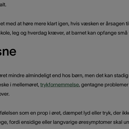
lt.
 med at høre mere klart igen, hvis væsken er årsagen til
skole, leg og hverdag kræver, at barnet kan opfange små fo
sne
ret mindre almindeligt end hos børn, men det kan stadig 
ske i mellemøret,
trykfornemmelse
, gentagne problemer 
over.
følelsen som en prop i øret, dæmpet lyd eller tryk, der ikk
læge, fordi ensidige eller langvarige øresymptomer skal 