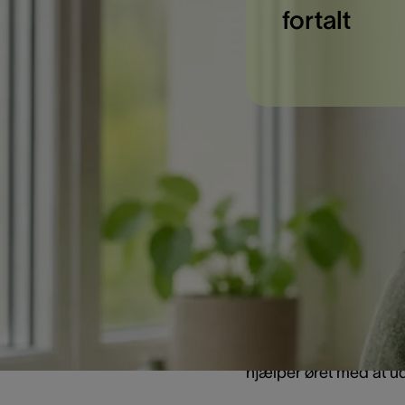
fortalt
Hvad er
Dræn i øret er et lill
komme væk. Det bruges
tilbagevendende mel
Man kan få dræn i ét ør
hjælper øret med at u