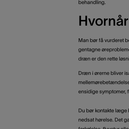
behandling.
Hvornår
Man bør få vurderet be
gentagne øreproblemer 
dræn er den rette løsn
Dræn i ørerne bliver i
mellemørebetændelser 
ensidige symptomer, f
Du bør kontakte læge hu
nedsat hørelse. Det gæ