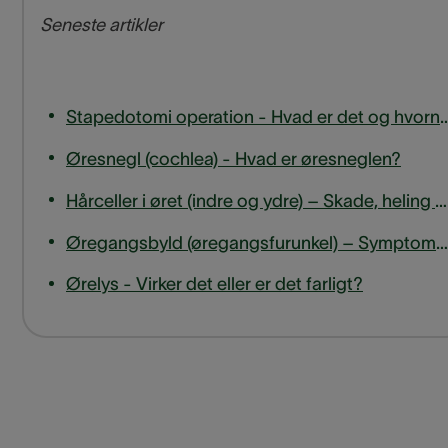
Seneste artikler
Stapedotomi operation - Hvad er det og hvo
Øresnegl (cochlea) - Hvad er øresneglen?
Hårceller i øret (indre og ydre) – Skade, heling og hørelse
Øregangsbyld (øregangsfurunkel) – Symptomer, årsager og behandling
Ørelys - Virker det eller er det farligt?