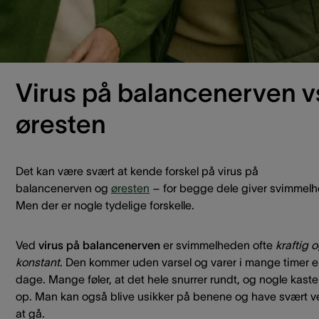
Selvom det kan føles voldsomt, går det ofte over af sig selv 
løbet af nogle uger. Men det er vigtigt at få en vurdering ho
lægen, så man kan udelukke andre årsager og få den rette
hjælp.
Virus på balancenerven v
øresten
Det kan være svært at kende forskel på virus på
balancenerven og
øresten
– for begge dele giver svimmelh
Men der er nogle tydelige forskelle.
Ved
virus på balancenerven
er svimmelheden ofte
kraftig 
konstant
. Den kommer uden varsel og varer i mange timer el
dage. Mange føler, at det hele snurrer rundt, og nogle kaste
op. Man kan også blive usikker på benene og have svært v
at gå.