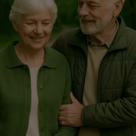
Virus på balancenerven – også kaldet neuritis vestibularis 
er en pludselig betændelsestilstand i balancenerven, som 
give kraftig svimmelhed. Det føles for mange, som om altin
gynger eller snurrer rundt, selvom man ligger helt stille i
sengen.
Nerven, der bliver ramt, sender normalt signaler fra
det indr
øre
til hjernen og hjælper dig med at holde balancen. Når 
bliver påvirket af en virus, opstår der rod i signalerne. Det g
at hjernen får forkerte beskeder – og det kan føles som om,
hele tiden er ved at falde, selvom du står stille.
Virus på balancenerven kan ramme pludseligt, og for mang
starter det med voldsom svimmelhed, kvalme og ubehag.
Nogle føler sig så svimle, at de må ligge ned og knap kan
vende sig i sengen.