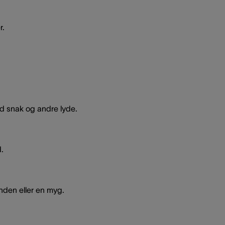
r.
.
 snak og andre lyde.
.
inden eller en myg.