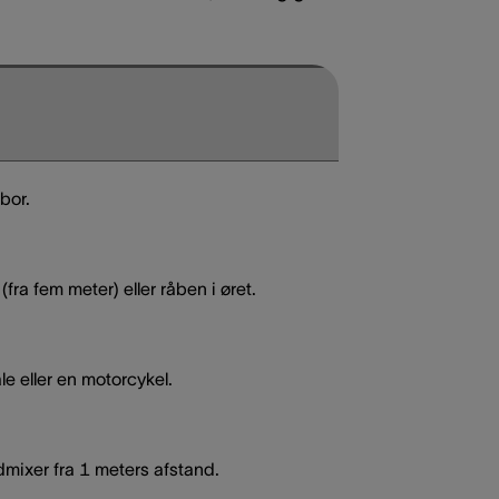
sbor.
l (fra fem meter) eller råben i øret.
e eller en motorcykel.
dmixer fra 1 meters afstand.