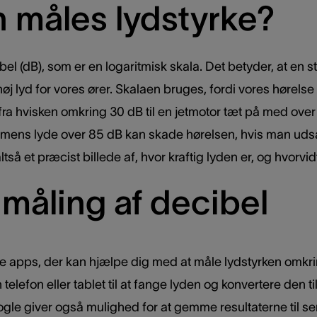
 måles lydstyrke?
bel (dB), som er en logaritmisk skala. Det betyder, at en 
høj lyd for vores ører. Skalaen bruges, fordi vores høre
fra hvisken omkring 30 dB til en jetmotor tæt på med ove
 mens lyde over 85 dB kan skade hørelsen, hvis man udsæt
 altså et præcist billede af, hvor kraftig lyden er, og hvor
 måling af decibel
e apps, der kan hjælpe dig med at måle lydstyrken omkri
telefon eller tablet til at fange lyden og konvertere den t
nogle giver også mulighed for at gemme resultaterne til 