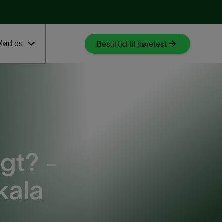
Download myAudioNova app
 ventetid
Mød os
Bestil tid til høretest
gt? -
kala