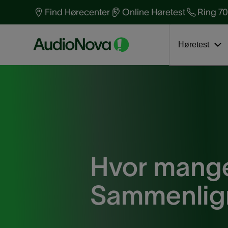
Find Hørecenter
Online Høretest
Ring 70
Søg nærmeste hørecenter
Beskyt din hørelse
Bliv testperson nu
Læs blogindlæg
Find ledig tid
Høretest
Hvor mange 
Sammenlign