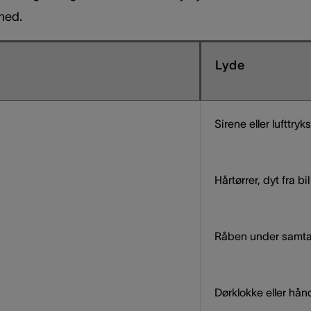
hed.
Lyde
Sirene eller lufttryk
Hårtørrer, dyt fra bi
Råben under samtal
Dørklokke eller hån