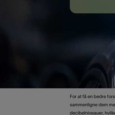
Når det kommer til at f
måleenhed for lydstyrk
længe man er eksponer
for dem over længere t
risikable. Ved højere 
eksponering. Derfor e
Decibel
For at få en bedre for
sammenligne dem med l
decibelniveauer, hvilk