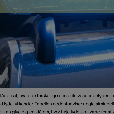
orstå, hvad der er skadeligt for vores hørelse, er decibel
e, og det, der kan være skadeligt for vores ører, afhænge
et for den. Generelt set kan lyde, der er højere end 85
id. Det betyder, at lyde som en travl gade, en støvsuger el
lydniveauer, som 100 dB eller mere, kan skader på hørelsen
r det vigtigt at være opmærksom på, hvor højt lyden er, 
 tabel
ståelse af, hvad de forskellige decibelniveauer betyder i 
yde, vi kender. Tabellen nedenfor viser nogle almindeli
et kan give dig en idé om, hvor høje lyde skal være for a