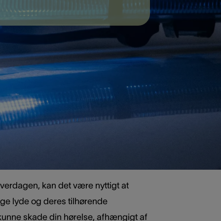
 (dB) en central enhed. Decibel er en
r af både lydens intensitet og hvor
 dB, være skadelige, hvis man udsættes
ler en højtaler til en koncert kan være
 opstå hurtigt, selv ved kortvarig
og hvor længe du udsættes for den.
hverdagen, kan det være nyttigt at
ge lyde og deres tilhørende
t kunne skade din hørelse, afhængigt af