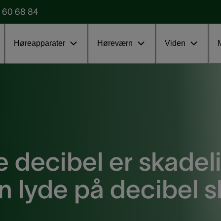
 60 68 84
Udfyld vores formular
Test uden
Høreapparater
Høreværn
Viden
decibel er skadeli
 lyde på decibel s