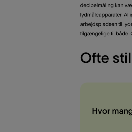
decibelmåling kan vær
lydmåleapparater. Allig
arbejdspladsen til lyd
tilgængelige til både 
Ofte st
Hvor mange