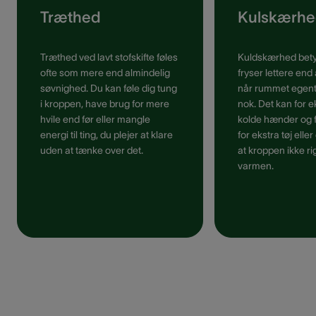
Træthed
Kulskærh
Træthed ved lavt stofskifte føles
Kuldskærhed bety
ofte som mere end almindelig
fryser lettere end
søvnighed. Du kan føle dig tung
når rummet egentl
i kroppen, have brug for mere
nok. Det kan for
hvile end før eller mangle
kolde hænder og 
energi til ting, du plejer at klare
for ekstra tøj eller
uden at tænke over det.
at kroppen ikke ri
varmen.