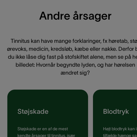
Andre årsager
Tinnitus kan have mange forklaringer, fx høretab, stø
ørevoks, medicin, kredsløb, kæbe eller nakke. Derfor 
du ikke låse dig fast på stofskiftet alene, men se på h
billedet: Hvornår begyndte lyden, og har hørelsen
ændret sig?
Støjskade
Blodtryk
Støjskade er en af de mest
Højt blodtryk kan 
kendte årsager til tinnitus, især
tilfælde hænge 