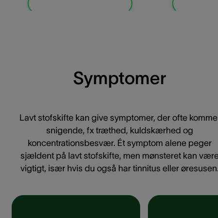
Mere om lydfølsomhed
Mere om 
Symptomer
Lavt stofskifte kan give symptomer, der ofte komme
snigende, fx træthed, kuldskærhed og
koncentrationsbesvær. Ét symptom alene peger
sjældent på lavt stofskifte, men mønsteret kan vær
vigtigt, især hvis du også har tinnitus eller øresusen