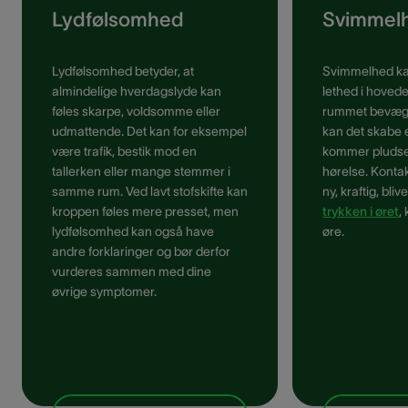
Lydfølsomhed
Svimmel
Lydfølsomhed betyder, at
Svimmelhed kan
almindelige hverdagslyde kan
lethed i hovede
føles skarpe, voldsomme eller
rummet bevæge
udmattende. Det kan for eksempel
kan det skabe e
være trafik, bestik mod en
kommer pludse
tallerken eller mange stemmer i
hørelse. Konta
samme rum. Ved lavt stofskifte kan
ny, kraftig, bl
kroppen føles mere presset, men
trykken i øret
,
lydfølsomhed kan også have
øre.
andre forklaringer og bør derfor
vurderes sammen med dine
øvrige symptomer.