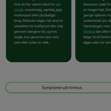
hvis du har været udsat for
høj
øresusen, især hv
musik
, maskinstøj, værktøj, jagt,
er meget højt. De
motorsport eller pludselige
gange opleves s
brag. Risikoen stiger, når ørerne
pulserende lyd, de
udsættes for kraftig lyd eller støj
hjerteslaget, men
gennem længere tid, og hos
tinnitus
bør altid 
nogle, kan generne vare ved,
læge, fordi forkla
selv efter lyden er væk.
ligge uden for sel
Symptomer på tinnitus