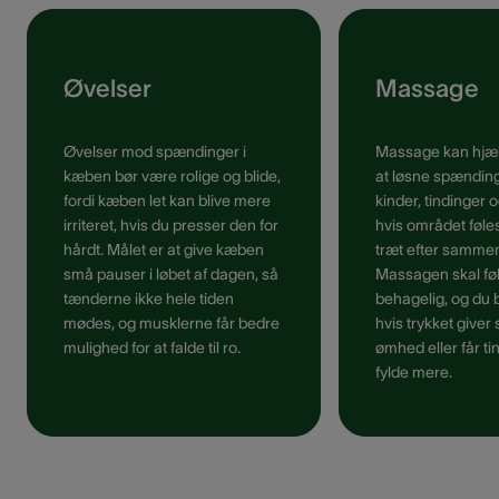
Øvelser
Massage
Øvelser mod spændinger i
Massage kan hjæ
kæben bør være rolige og blide,
at løsne spænding
fordi kæben let kan blive mere
kinder, tindinger 
irriteret, hvis du presser den for
hvis området føles
hårdt. Målet er at give kæben
træt efter sammen
små pauser i løbet af dagen, så
Massagen skal føl
tænderne ikke hele tiden
behagelig, og du 
mødes, og musklerne får bedre
hvis trykket giver
mulighed for at falde til ro.
ømhed eller får tinn
fylde mere.