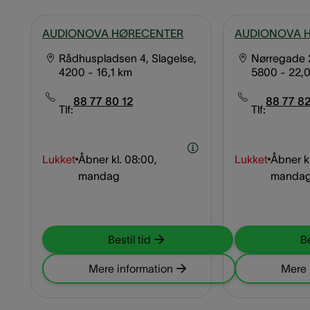
AUDIONOVA HØRECENTER
AUDIONOVA 
Rådhuspladsen 4, Slagelse,
Nørregade 
4200
- 16,1 km
5800
- 22,
88 77 80 12
88 77 82
Tlf:
Tlf:
Lukket
Åbner kl.
08:00,
Lukket
Åbner kl
mandag
manda
Bestil tid
Be
Mere information
Mere 