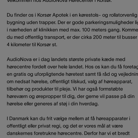
Velkommen hos AudioNova Hørecenter i Korsør.
Du finder os i Korsør Apotek i en kørestols- og rollatorvenlig
bygning uden trapper. Der er gode parkeringsmuligheder l
i nærheden af klinikken med max. 100 meters gang. Komme
du med offentlig transport, er der cirka 200 meter til busser
4 kilometer til Korsør st.
AudioNova er i dag landets største private kæde med
hørecentre fordelt over hele landet. Hos os kan du få foreta
en gratis og uforpligtende høretest samt få råd og vejledni
om nedsat hørelse, offentligt tilskud, valg af høreapparat,
tilbehør og produkter til pleje. Vi har også formstøbte
høreværn og ørepropper til dig, der gerne vil passe på din
hørelse eller generes af støj i din hverdag.
I Danmark kan du frit vælge mellem at få høreapparater i
offentligt eller privat regi, og det er vores mål at være
danskernes foretrukne hørecentre. Derfor har vi et bredt