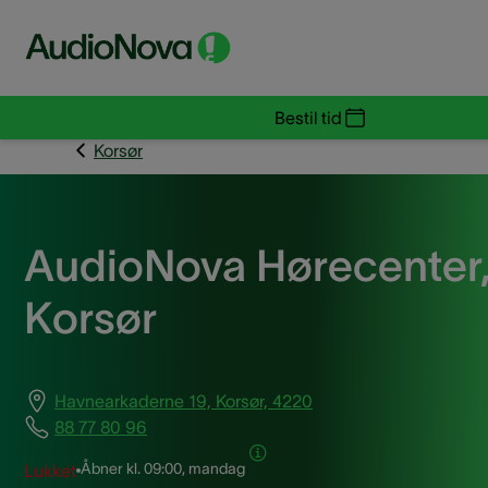
Bestil tid
Korsør
AudioNova Hørecenter
Korsør
Havnearkaderne 19, Korsør, 4220
88 77 80 96
Åbner kl.
09:00, mandag
Lukket