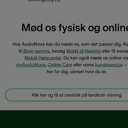
Mød os fysisk og onlin
Hos AudioNova kan du møde os, som det passer dig. Kig
til
åben service
, besøg
World of Hearing
eller få besø
Mobilt Hørecenter
. Du kan også møde os online vi
myAudioNova
,
Online Care
eller vores
kundeservice
– 
her for dig, uanset hvor du er.
Klik her og få et overblik på landkort-visning