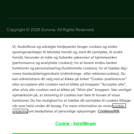
Copyright © 2026 Sonova. All Rights Reserved.
Vi, AudioNova og udvalgte tredjeparter bruger cookies og andre
Privatlivspolitik
sporingsværktøjer til tekniske formål og, med dit samtykke, til andre
Brugervilkår
formål, herunder at måle og forbedre ydeevnen af hjemmesiden
(performance og analytiske cookies); for at levere endnu bedrer
Leverandørprincipper
funktioner og personalisering (funktionelle cookies), for at hjælpe dig i
Cookiepræferencer
vores markedsføringsindsats (målretnings- eller reklamecookies). Du
kan administrere dit valg ved at klikke på linket "Cookie-præferencer"
eller acceptere alle cookies ved at klikke på knappen "Accepter alle",
eller afvis alle cookies ved at klikke på "Afvis alle" knappen. Vær venligst
opmærksom på, at afvisning af cookies kan føre til fravær af visse
funktioner. Du har mulighed for at trække dit samtykke til cookies tilbage
når som helst under dit besøg. For mere information se vores
cookie-
erklæring
om beskyttelse af personlige oplysninger.
Cookiepolitik
Cookie - indstillinger