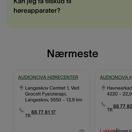
Kan jeg få tilskud til
høreapparater?
Nærmeste
AUDIONOVA HØRECENTER
AUDIONOVA 
Langeskov Centret 1, Ved
Havnearkade
Grocott Fysioterapi,
4220
- 22,
Langeskov, 5550
- 13,9 km
88 77 8
Tlf:
88 77 81 17
Tlf:
Lukket
Åbner kl