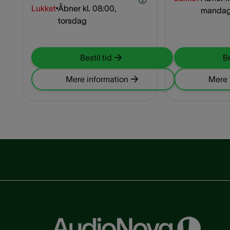
Lukket
Åbner kl.
08:00,
manda
torsdag
Bestil tid
Be
Mere information
Mere 