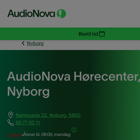
Bestil tid
Nyborg
AudioNova Hørecenter
Nyborg
Nørregade 22, Nyborg, 5800
88 77 82 11
Åbner kl.
08:00, mandag
Lukket