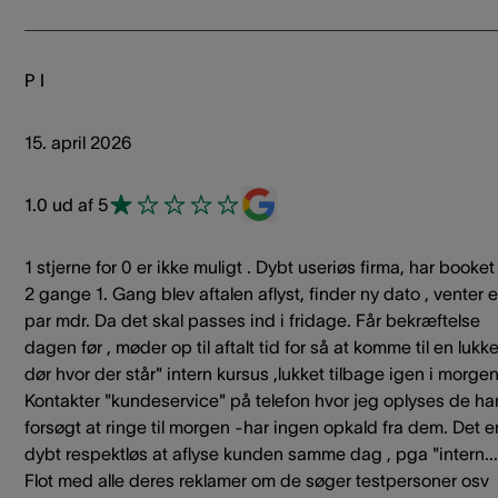
P I
15. april 2026
1.0 ud af 5
1 stjerne for 0 er ikke muligt . Dybt useriøs firma, har booket
2 gange 1. Gang blev aftalen aflyst, finder ny dato , venter e
par mdr. Da det skal passes ind i fridage. Får bekræftelse
dagen før , møder op til aftalt tid for så at komme til en lukke
dør hvor der står" intern kursus ,lukket tilbage igen i morge
Kontakter "kundeservice" på telefon hvor jeg oplyses de ha
forsøgt at ringe til morgen -har ingen opkald fra dem. Det e
dybt respektløs at aflyse kunden samme dag , pga "intern...
Flot med alle deres reklamer om de søger testpersoner osv