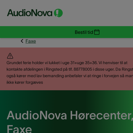
Bestil tid
Faxe
Grundet ferie holder vi lukket i uge 31+uge 35+36. Vi henviser til at
kontakte afdelingen i Ringsted på tlf. 88778005 i disse uger. Da Rings
også kører med lav bemanding anbefaler vi at ringe i forvejen så ma
ikke kører forgæves
AudioNova Hørecenter
Faxe