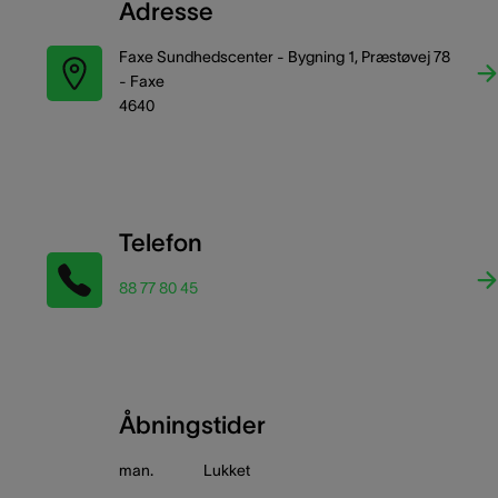
Adresse
Faxe Sundhedscenter - Bygning 1, Præstøvej 78
- Faxe
4640
Telefon
88 77 80 45
Åbningstider
man.
Lukket