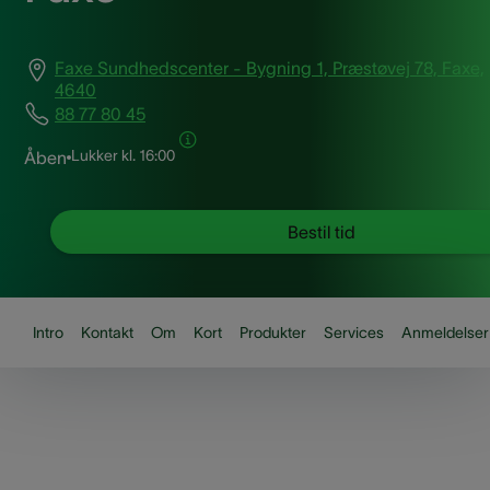
Faxe Sundhedscenter - Bygning 1, Præstøvej 78, Faxe,
4640
88 77 80 45
Lukker kl.
16:00
Åben
Bestil tid
Intro
Kontakt
Om
Kort
Produkter
Services
Anmeldelser