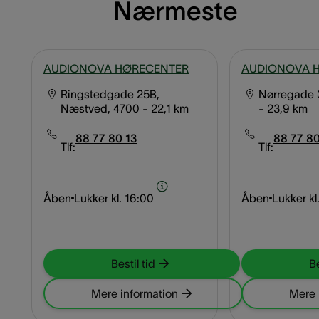
Nærmeste
AUDIONOVA HØRECENTER
AUDIONOVA 
Ringstedgade 25B,
Nørregade 
Næstved, 4700
- 22,1 km
- 23,9 km
88 77 80 13
88 77 80
Tlf:
Tlf:
Åben
Lukker kl.
16:00
Åben
Lukker kl
Bestil tid
Be
Mere information
Mere 