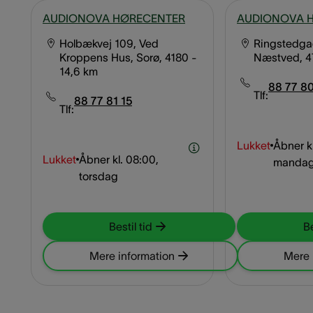
AUDIONOVA HØRECENTER
AUDIONOVA 
Holbækvej 109, Ved
Ringstedga
Kroppens Hus, Sorø, 4180
-
Næstved, 
14,6 km
88 77 80
Tlf:
88 77 81 15
Tlf:
Lukket
Åbner kl
Lukket
Åbner kl.
08:00,
manda
torsdag
Bestil tid
Be
Mere information
Mere 