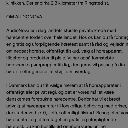
klinikken. Der er cirka 2,3 kilometer fra Ringsted st.
OM AUDIONOVA
AudioNova er i dag landets største private kæde med
hørecentre fordelt over hele landet. Hos os kan du få foreta
en gratis og uforpligtende høretest samt få råd og vejledni
om nedsat hørelse, offentligt tilskud, valg af høreapparat,
tilbehør og produkter til pleje. Vi har også formstøbte
høreværn og ørepropper til dig, der gerne vil passe på din
hørelse eller generes af støj i din hverdag.
I Danmark kan du frit vælge mellem at få høreapparater i
offentligt eller privat regi, og det er vores mål at være
danskernes foretrukne hørecentre. Derfor har vi et bredt
udvalg af høreapparater til forskellige behov og med priser,
der starter ved kr. 0,- efter offentligt tilskud. Besøg et af vo
hørecentre, og få foretaget en gratis og uforpligtende
høretest. Du kan bestille tid gennem vores online