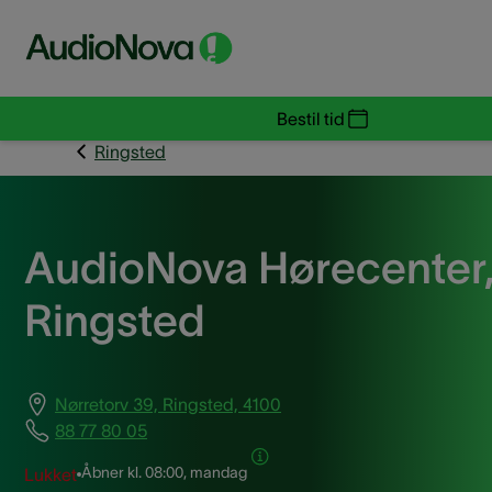
Bestil tid
Ringsted
AudioNova Hørecenter
Ringsted
Nørretorv 39, Ringsted, 4100
88 77 80 05
Åbner kl.
08:00, mandag
Lukket