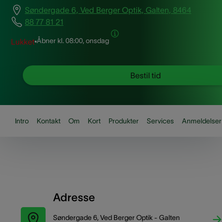
Søndergade 6, Ved Berger Optik, Galten, 8464
88 77 81 21
Åbner kl.
08:00, onsdag
Lukket
Bestil tid
Intro
Kontakt
Om
Kort
Produkter
Services
Anmeldelser
Adresse
Søndergade 6, Ved Berger Optik - Galten