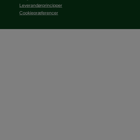
Leverandørprincipper
Cookiepræferencer