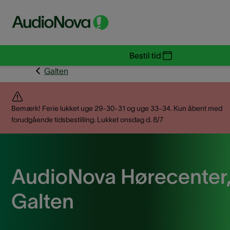
Bestil tid
Galten
Bemærk! Ferie lukket uge 29-30-31 og uge 33-34. Kun åbent med
forudgående tidsbestilling. Lukket onsdag d. 8/7
AudioNova Hørecenter
Galten