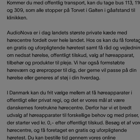
Kommer du med offentlig transport, kan du tage bus 113, 11
og 309, som alle stopper på Torvet i Galten i gåafstand til
klinikken.
AudioNova er i dag landets største private kæde med
hørecentre fordelt over hele landet. Hos os kan du få foreta
en gratis og uforpligtende høretest samt få råd og vejledni
om nedsat hørelse, offentligt tilskud, valg af høreapparat,
tilbehør og produkter til pleje. Vi har også formstøbte
høreværn og ørepropper til dig, der gerne vil passe på din
hørelse eller generes af støj i din hverdag.
I Danmark kan du frit vælge mellem at få høreapparater i
offentligt eller privat regi, og det er vores mål at være
danskernes foretrukne hørecentre. Derfor har vi et bredt
udvalg af høreapparater til forskellige behov og med priser,
der starter ved kr. 0,- efter offentligt tilskud. Besøg et af vo
hørecentre, og få foretaget en gratis og uforpligtende
høretest. Du kan bestille tid gennem vores online