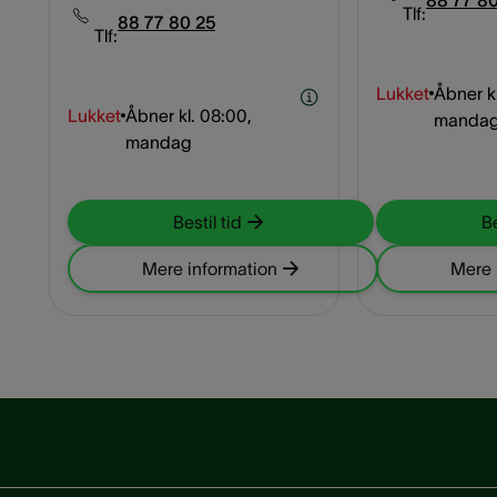
88 77 80
Tlf:
88 77 80 25
Tlf:
Lukket
Åbner kl
Lukket
Åbner kl.
08:00,
manda
mandag
Bestil tid
Be
Mere information
Mere 