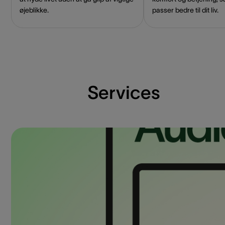
øjeblikke.
passer bedre til dit liv.
Services