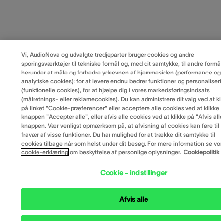
Vi, AudioNova og udvalgte tredjeparter bruger cookies og andre
sporingsværktøjer til tekniske formål og, med dit samtykke, til andre formål
herunder at måle og forbedre ydeevnen af hjemmesiden (performance og
analytiske cookies); for at levere endnu bedrer funktioner og personaliser
(funktionelle cookies), for at hjælpe dig i vores markedsføringsindsats
(målretnings- eller reklamecookies). Du kan administrere dit valg ved at kl
på linket "Cookie-præferencer" eller acceptere alle cookies ved at klikke
knappen "Accepter alle", eller afvis alle cookies ved at klikke på "Afvis all
knappen. Vær venligst opmærksom på, at afvisning af cookies kan føre til
fravær af visse funktioner. Du har mulighed for at trække dit samtykke til
cookies tilbage når som helst under dit besøg. For mere information se vo
cookie-erklæring
om beskyttelse af personlige oplysninger.
Cookiepolitik
Cookie - indstillinger
Afvis alle