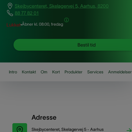
Skejbycenteret, Skelagervej 5, Aarhus, 8200
88 77 82 01
Åbner kl.
08:00, fredag
Lukket
Bestil tid
Intro
Kontakt
Om
Kort
Produkter
Services
Anmeldelser
Adresse
Skejbycenteret, Skelagervej 5 - Aarhus