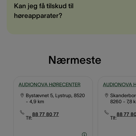
Kan jeg få tilskud til
høreapparater?
Nærmeste
AUDIONOVA HØRECENTER
AUDIONOVA 
Bystævnet 5, Lystrup, 8520
Skanderborg
- 4,9 km
8260
- 7,8 
88 77 80 77
88 77 80
Tlf:
Tlf: