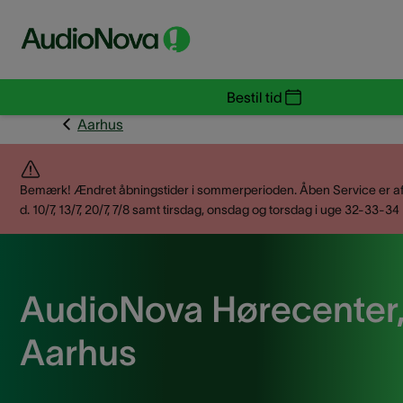
Bestil tid
Aarhus
Bemærk! Ændret åbningstider i sommerperioden. Åben Service er af
d. 10/7, 13/7, 20/7, 7/8 samt tirsdag, onsdag og torsdag i uge 32-33-34
AudioNova Hørecenter
Aarhus