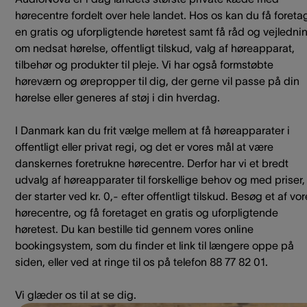
hørecentre fordelt over hele landet. Hos os kan du få foreta
en gratis og uforpligtende høretest samt få råd og vejledni
om nedsat hørelse, offentligt tilskud, valg af høreapparat,
tilbehør og produkter til pleje. Vi har også formstøbte
høreværn og ørepropper til dig, der gerne vil passe på din
hørelse eller generes af støj i din hverdag.
I Danmark kan du frit vælge mellem at få høreapparater i
offentligt eller privat regi, og det er vores mål at være
danskernes foretrukne hørecentre. Derfor har vi et bredt
udvalg af høreapparater til forskellige behov og med priser,
der starter ved kr. 0,- efter offentligt tilskud. Besøg et af vo
hørecentre, og få foretaget en gratis og uforpligtende
høretest. Du kan bestille tid gennem vores online
bookingsystem, som du finder et link til længere oppe på
siden, eller ved at ringe til os på telefon 88 77 82 01.
Vi glæder os til at se dig.