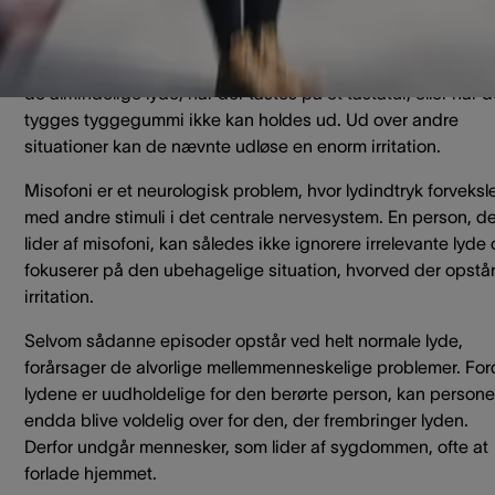
Begrebet ”miso” kommer fra græsk og betyder had eller afs
det græske ord ”phone” betyder lyd. Misofoni henviser
dermed til, at bestemte lyde, som en vandhane, der drypper
de almindelige lyde, når der tastes på et tastatur, eller når d
tygges tyggegummi ikke kan holdes ud. Ud over andre
situationer kan de nævnte udløse en enorm irritation.
Misofoni er et neurologisk problem, hvor lydindtryk forveksl
med andre stimuli i det centrale nervesystem. En person, de
lider af misofoni, kan således ikke ignorere irrelevante lyde
fokuserer på den ubehagelige situation, hvorved der opstå
irritation.
Selvom sådanne episoder opstår ved helt normale lyde,
forårsager de alvorlige mellemmenneskelige problemer. For
lydene er uudholdelige for den berørte person, kan person
endda blive voldelig over for den, der frembringer lyden.
Derfor undgår mennesker, som lider af sygdommen, ofte at
forlade hjemmet.