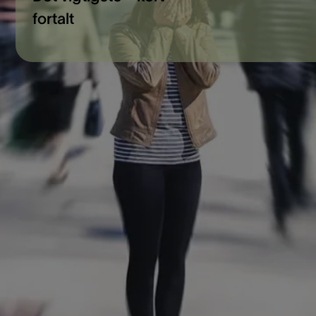
fortalt
Er der bestemte lyde, der irriterer dig, eller kender du en
person, som har det sådan? Ikke at kunne tåle bestemte ly
betyder ikke, at man har problemer med hørelsen. Fonofobi
misofoni er faktisk psykologiske forstyrrelser, som kan
indskrænke en persons liv betydeligt. At blive overdrevent
bange eller irriteret, når nogen laver lyde, som opfattes som
ubehagelige, er ikke normal adfærd. Sygdommen kan
forårsage raseriudbrud, panikanfald og nervesammenbrud. 
du gerne vide mere om, hvad fonofobi og misofoni er? Så
fortsæt med at læse for at få mere at vide om symptomerne
sygdommen, og hvordan den kan behandles.
Hvad er misofoni?