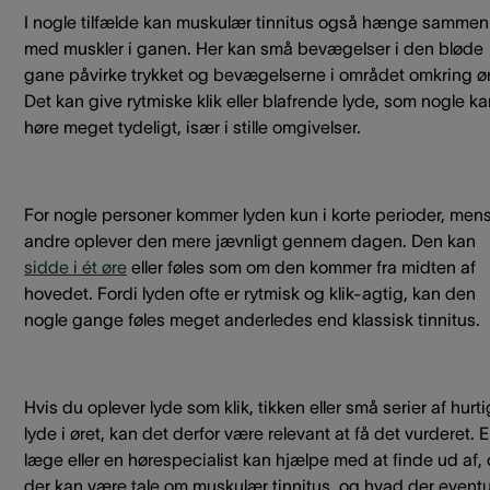
I nogle tilfælde kan muskulær tinnitus også hænge sammen
med muskler i ganen. Her kan små bevægelser i den bløde
gane påvirke trykket og bevægelserne i området omkring ør
Det kan give rytmiske klik eller blafrende lyde, som nogle k
høre meget tydeligt, især i stille omgivelser.
For nogle personer kommer lyden kun i korte perioder, men
andre oplever den mere jævnligt gennem dagen. Den kan
sidde i ét øre
eller føles som om den kommer fra midten af
hovedet. Fordi lyden ofte er rytmisk og klik-agtig, kan den
nogle gange føles meget anderledes end klassisk tinnitus.
Hvis du oplever lyde som klik, tikken eller små serier af hurt
lyde i øret, kan det derfor være relevant at få det vurderet. 
læge eller en hørespecialist kan hjælpe med at finde ud af,
der kan være tale om muskulær tinnitus, og hvad der eventu