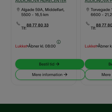
AUDIONOVA HØRECENTER
AUDIONOVA 
Algade 59A, Middelfart,
Torvegade 1,
5500
- 16,5 km
6600
- 21,
88 77 80 33
88 77 80
Tlf:
Tlf:
Lukket
Åbner kl.
08:00
Lukket
Åbner kl
Bestil tid
Be
Mere information
Mere 