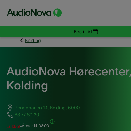
Bestil tid
Kolding
AudioNova Hørecenter
Kolding
Rendebanen 14, Kolding, 6000
88 77 80 30
Åbner kl.
08:00
Lukket