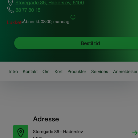
Storegade 86, Haderslev, 6100
88 77 80 18
Åbner kl.
08:00, mandag
Lukket
Bestil tid
Intro
Kontakt
Om
Kort
Produkter
Services
Anmeldelser
Adresse
Storegade 86 - Haderslev