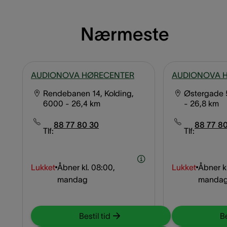
Nærmeste
AUDIONOVA HØRECENTER
AUDIONOVA 
Rendebanen 14, Kolding,
Østergade 
6000
- 26,4 km
- 26,8 km
88 77 80 30
88 77 80
Tlf:
Tlf:
Lukket
Åbner kl.
08:00,
Lukket
Åbner kl
mandag
manda
Bestil tid
Be