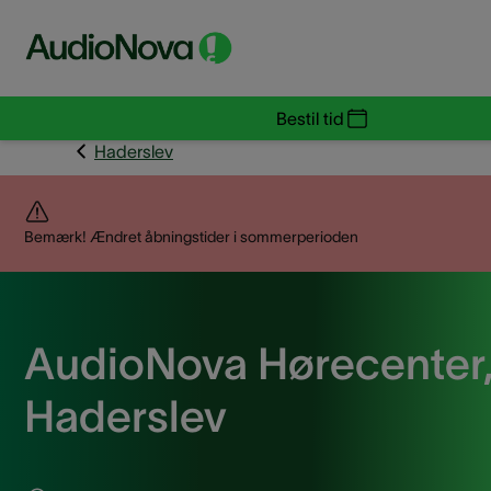
Bestil tid
Haderslev
Bemærk! Ændret åbningstider i sommerperioden
AudioNova Hørecenter
Haderslev