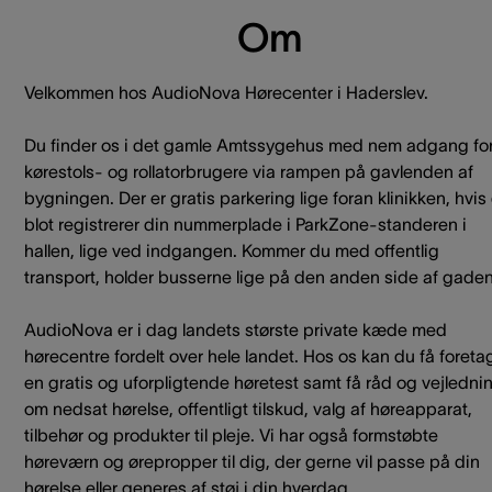
Om
Velkommen hos AudioNova Hørecenter i Haderslev.
Du finder os i det gamle Amtssygehus med nem adgang fo
kørestols- og rollatorbrugere via rampen på gavlenden af
bygningen. Der er gratis parkering lige foran klinikken, hvis
blot registrerer din nummerplade i ParkZone-standeren i
hallen, lige ved indgangen. Kommer du med offentlig
transport, holder busserne lige på den anden side af gaden
AudioNova er i dag landets største private kæde med
hørecentre fordelt over hele landet. Hos os kan du få foreta
en gratis og uforpligtende høretest samt få råd og vejledni
om nedsat hørelse, offentligt tilskud, valg af høreapparat,
tilbehør og produkter til pleje. Vi har også formstøbte
høreværn og ørepropper til dig, der gerne vil passe på din
hørelse eller generes af støj i din hverdag.