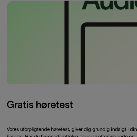
Gratis høretest
Vores uforpligtende høretest, giver dig grundig indsigt i din
hørelse. Har du hørenedsættelse, tager vi efterfølgende en