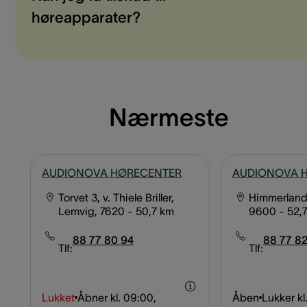
høreapparater?
Nærmeste
AUDIONOVA HØRECENTER
AUDIONOVA 
Torvet 3, v. Thiele Briller,
Himmerland
Lemvig, 7620
- 50,7 km
9600
- 52,
88 77 80 94
88 77 82
Tlf:
Tlf:
Lukket
Åbner kl.
09:00,
Åben
Lukker kl