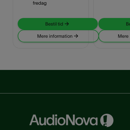
fredag
Bestil tid
Be
Mere information
Mere 