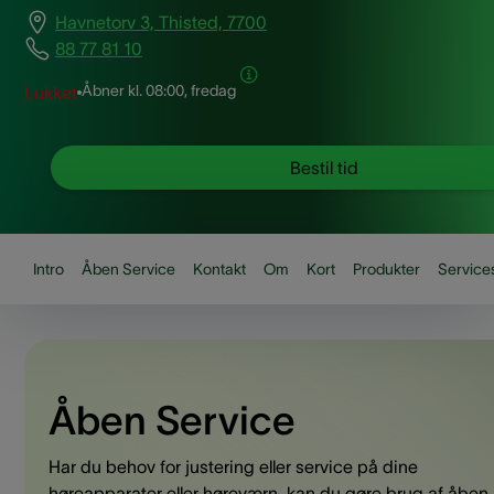
Havnetorv 3, Thisted, 7700
88 77 81 10
Åbner kl.
08:00, fredag
Lukket
Bestil tid
Intro
Åben Service
Kontakt
Om
Kort
Produkter
Service
Åben Service
Har du behov for justering eller service på dine
høreapparater eller høreværn, kan du gøre brug af åben