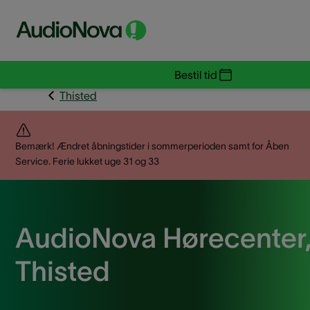
Bestil tid
Thisted
Bemærk! Ændret åbningstider i sommerperioden samt for Åben
Service. Ferie lukket uge 31 og 33
AudioNova Hørecenter
Thisted