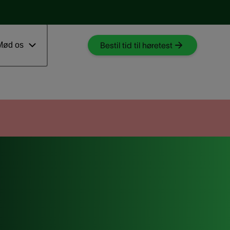
Download myAudioNova app
 ventetid
Mød os
Bestil tid til høretest