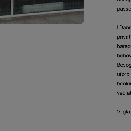
passe 
I Danm
privat
hørece
behov 
Besøg 
uforpl
bookin
ved at
Vi glæ