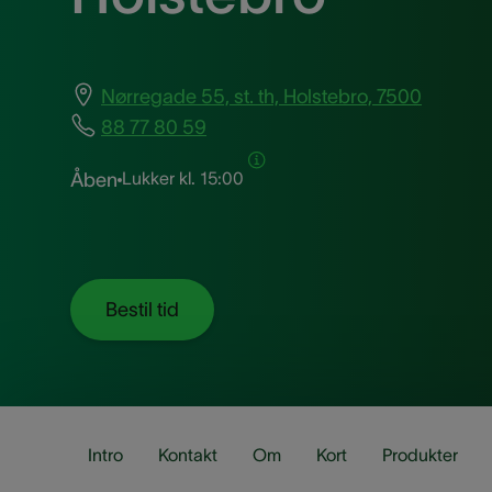
Nørregade 55, st. th, Holstebro, 7500
88 77 80 59
Lukker kl.
15:00
Åben
Bestil tid
Intro
Kontakt
Om
Kort
Produkter