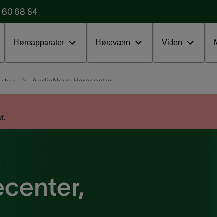
 60 68 84
Udfyld vores formular
Test uden
Høreapparater
Høreværn
Viden
AudioNova Hørecenter
tebro
t.
center,