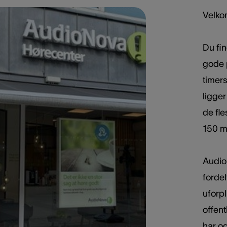
Velko
Du fin
gode p
timer
ligger
de fle
150 me
Audio
fordel
uforp
offent
har og