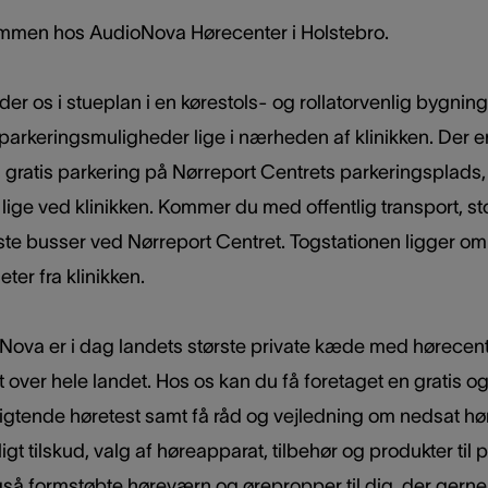
mmen hos AudioNova Hørecenter i Holstebro.
der os i stueplan i en kørestols- og rollatorvenlig bygning
arkeringsmuligheder lige i nærheden af klinikken. Der er
s gratis parkering på Nørreport Centrets parkeringsplads
 lige ved klinikken. Kommer du med offentlig transport, s
ste busser ved Nørreport Centret. Togstationen ligger om
ter fra klinikken.
Nova er i dag landets største private kæde med hørecen
t over hele landet. Hos os kan du få foretaget en gratis o
ligtende høretest samt få råd og vejledning om nedsat hø
ligt tilskud, valg af høreapparat, tilbehør og produkter til p
så formstøbte høreværn og ørepropper til dig, der gerne 