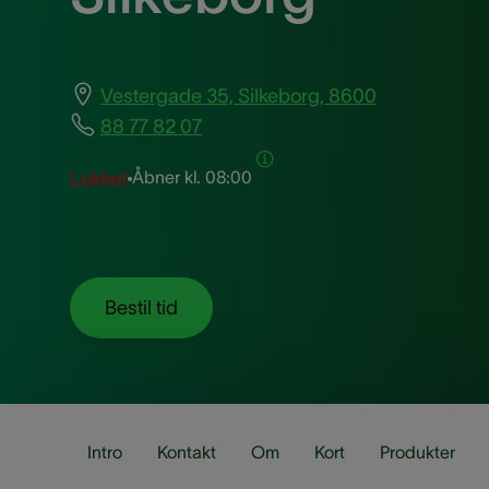
Vestergade 35, Silkeborg, 8600
88 77 82 07
Åbner kl.
08:00
Lukket
Bestil tid
Intro
Kontakt
Om
Kort
Produkter