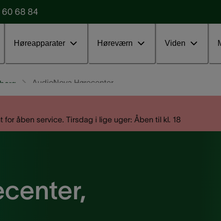
 60 68 84
Udfyld vores formular
Test uden
Høreapparater
Høreværn
Viden
AudioNova Hørecenter
eborg
 åben service. Tirsdag i lige uger: Åben til kl. 18
center,