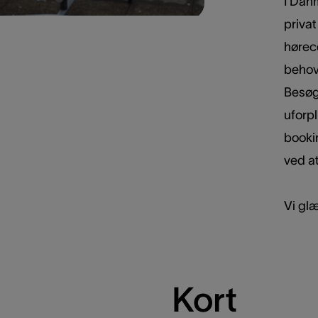
I Danm
privat
hørece
behov 
Besøg 
uforpl
bookin
ved at
Vi glæ
Kort