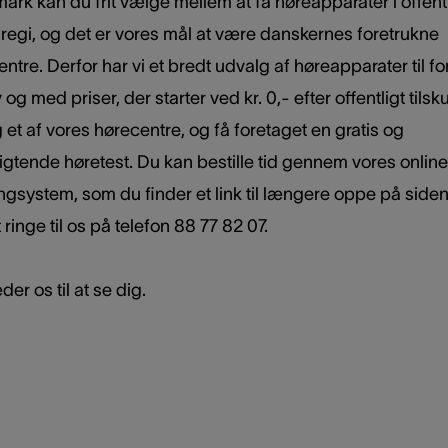
ark kan du frit vælge mellem at få høreapparater i offentli
 regi, og det er vores mål at være danskernes foretrukne
ntre. Derfor har vi et bredt udvalg af høreapparater til fo
og med priser, der starter ved kr. 0,- efter offentligt tilsk
et af vores hørecentre, og få foretaget en gratis og
igtende høretest. Du kan bestille tid gennem vores online
gsystem, som du finder et link til længere oppe på siden,
 ringe til os på telefon 88 77 82 07.
der os til at se dig.