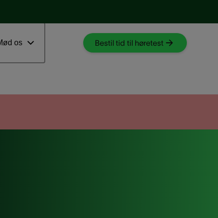
Download myAudioNova app
 ventetid
Mød os
Bestil tid til høretest