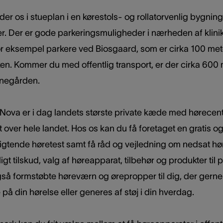
der os i stueplan i en kørestols- og rollatorvenlig bygnin
er. Der er gode parkeringsmuligheder i nærheden af klini
or eksempel parkere ved Biosgaard, som er cirka 100 mete
ken. Kommer du med offentlig transport, er der cirka 600
anegården.
Nova er i dag landets største private kæde med hørecen
t over hele landet. Hos os kan du få foretaget en gratis o
ligtende høretest samt få råd og vejledning om nedsat hø
ligt tilskud, valg af høreapparat, tilbehør og produkter til p
så formstøbte høreværn og ørepropper til dig, der gerne 
på din hørelse eller generes af støj i din hverdag.