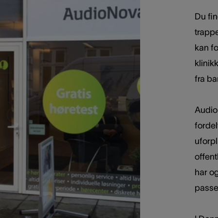
Du fin
trapp
kan f
klinik
fra b
Audio
fordel
uforp
offent
har og
passe 