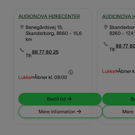
AUDIONOVA HØRECENTER
AUDIONOVA 
Banegårdsvej 15,
Skanderborg
Skanderborg, 8660
- 15,6
8260
- 17,4
km
88 77 80
Tlf:
88 77 80 25
Tlf:
Lukket
Åbner kl
Lukket
Åbner kl.
08:00
Bestil tid
Be
Mere information
Mere 