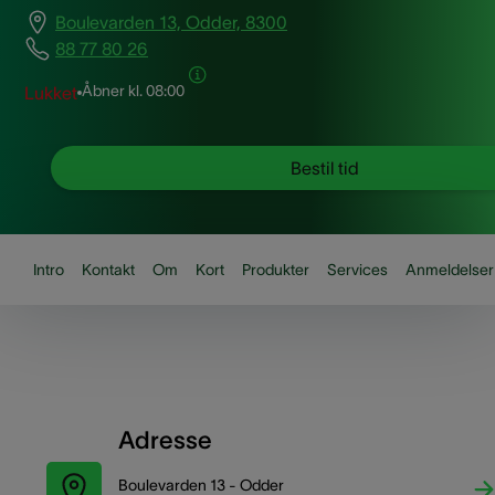
Boulevarden 13, Odder, 8300
88 77 80 26
Åbner kl.
08:00
Lukket
Bestil tid
Intro
Kontakt
Om
Kort
Produkter
Services
Anmeldelser
Adresse
Boulevarden 13 - Odder