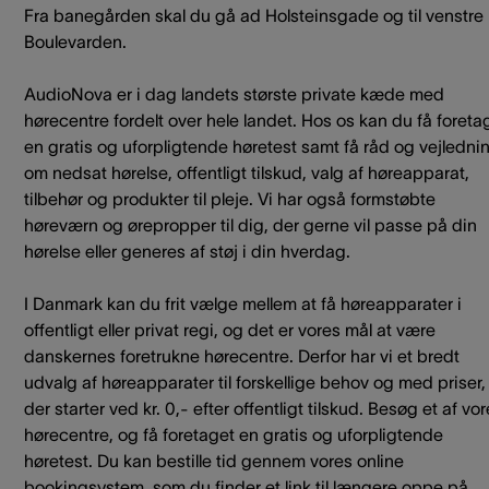
Fra banegården skal du gå ad Holsteinsgade og til venstre
Boulevarden.
AudioNova er i dag landets største private kæde med
hørecentre fordelt over hele landet. Hos os kan du få foreta
en gratis og uforpligtende høretest samt få råd og vejledni
om nedsat hørelse, offentligt tilskud, valg af høreapparat,
tilbehør og produkter til pleje. Vi har også formstøbte
høreværn og ørepropper til dig, der gerne vil passe på din
hørelse eller generes af støj i din hverdag.
I Danmark kan du frit vælge mellem at få høreapparater i
offentligt eller privat regi, og det er vores mål at være
danskernes foretrukne hørecentre. Derfor har vi et bredt
udvalg af høreapparater til forskellige behov og med priser,
der starter ved kr. 0,- efter offentligt tilskud. Besøg et af vo
hørecentre, og få foretaget en gratis og uforpligtende
høretest. Du kan bestille tid gennem vores online
bookingsystem, som du finder et link til længere oppe på