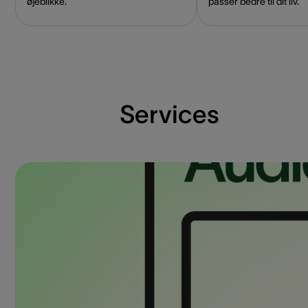
øjeblikke.
passer bedre til dit liv.
Services