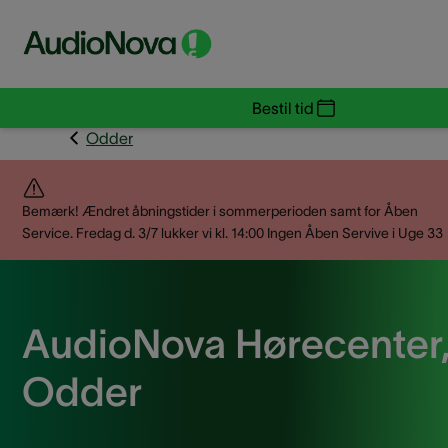
Bestil tid
Odder
Bemærk! Ændret åbningstider i sommerperioden samt for Åben
Service. Fredag d. 3/7 lukker vi kl. 14:00 Ingen Åben Servive i Uge 33
AudioNova Hørecenter
Odder