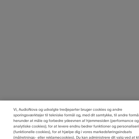
Vi, AudioNova og udvalgte tredjeparter bruger cookies og andre
sporingsværktøjer til tekniske formål og, med dit samtykke, til andre formål
herunder at måle og forbedre ydeevnen af hjemmesiden (performance og
analytiske cookies); for at levere endnu bedrer funktioner og personaliser
(funktionelle cookies), for at hjælpe dig i vores markedsføringsindsats
(målretnings- eller reklamecookies). Du kan administrere dit valg ved at kl