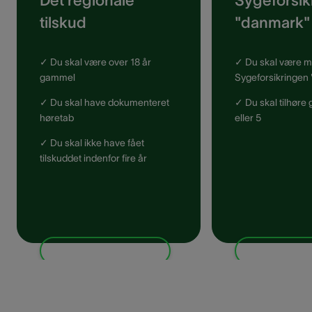
Det regionale
Sygeforsik
tilskud
"danmark"
✓ Du skal være over 18 år
✓ Du skal være m
gammel
Sygeforsikringen
✓ Du skal have dokumenteret
✓ Du skal tilhøre 
høretab
eller 5
✓ Du skal ikke have fået
tilskuddet indenfor fire år
Spar op til 6.934 kr.
Spar op til 3