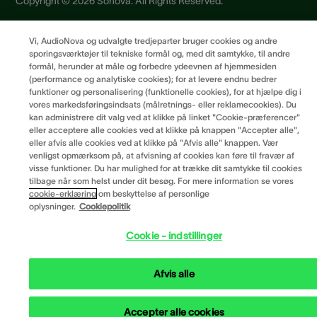
Copyright © 2026 Sonova. All Rights Reserved.
Vi, AudioNova og udvalgte tredjeparter bruger cookies og andre
Privatlivspolitik
sporingsværktøjer til tekniske formål og, med dit samtykke, til andre
Brugervilkår
formål, herunder at måle og forbedre ydeevnen af hjemmesiden
(performance og analytiske cookies); for at levere endnu bedrer
Leverandørprincipper
funktioner og personalisering (funktionelle cookies), for at hjælpe dig i
Cookiepræferencer
vores markedsføringsindsats (målretnings- eller reklamecookies). Du
kan administrere dit valg ved at klikke på linket "Cookie-præferencer"
eller acceptere alle cookies ved at klikke på knappen "Accepter alle",
eller afvis alle cookies ved at klikke på "Afvis alle" knappen. Vær
venligst opmærksom på, at afvisning af cookies kan føre til fravær af
visse funktioner. Du har mulighed for at trække dit samtykke til cookies
tilbage når som helst under dit besøg. For mere information se vores
cookie-erklæring
om beskyttelse af personlige
oplysninger.
Cookiepolitik
Cookie - indstillinger
Afvis alle
Accepter alle cookies