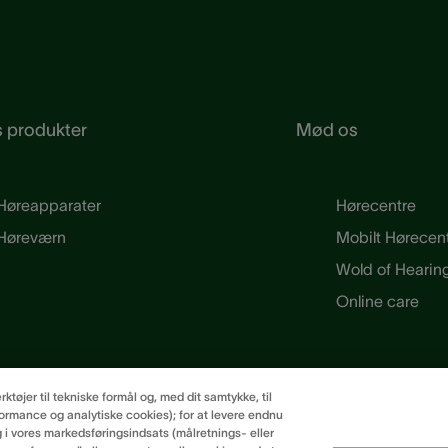
 produkter
Mød os
Høreapparater
Hørecentre
Høreværn
Mobilt Hørecen
Wold of Hearin
Online care
øjer til tekniske formål og, med dit samtykke, til
rmance og analytiske cookies); for at levere endnu
g i vores markedsføringsindsats (målretnings- eller