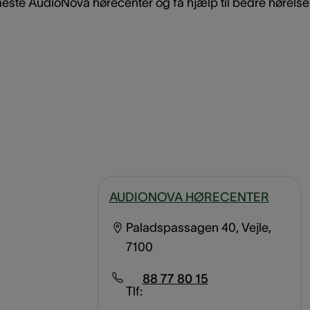
este AudioNova hørecenter og få hjælp til bedre hørelse 
AUDIONOVA HØRECENTER
Paladspassagen 40, Vejle,
7100
88 77 80 15
Tlf: