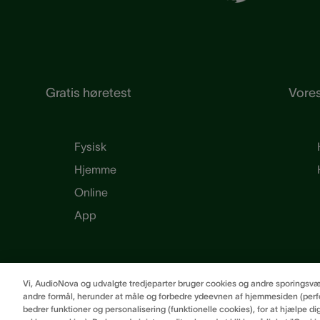
Gratis høretest
Vores
Fysisk
Hjemme
Online
App
Vi, AudioNova og udvalgte tredjeparter bruger cookies og andre sporingsværkt
andre formål, herunder at måle og forbedre ydeevnen af hjemmesiden (perfo
bedrer funktioner og personalisering (funktionelle cookies), for at hjælpe di