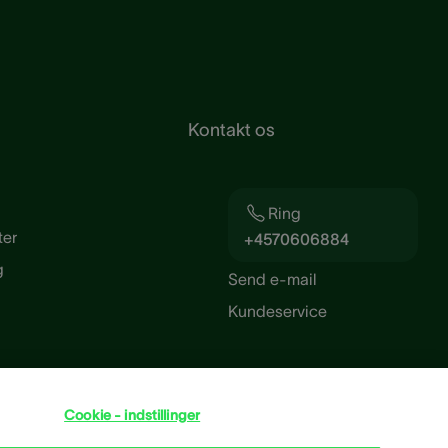
Kontakt os
Ring
ter
+4570606884
g
Send e-mail
Kundeservice
Cookie - indstillinger