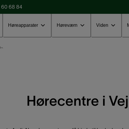
 60 68 84
Udfyld vores formular
Test uden
Høreapparater
Høreværn
Viden
le
Hørecentre i Vej