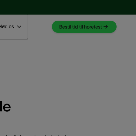
Download myAudioNova app
 ventetid
Mød os
Bestil tid til høretest
le