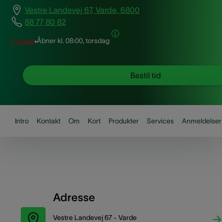
Vestre Landevej 67, Varde, 6800
88 77 80 82
Åbner kl.
08:00, torsdag
Lukket
Bestil tid
Intro
Kontakt
Om
Kort
Produkter
Services
Anmeldelser
Adresse
Vestre Landevej 67 - Varde