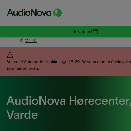
Bestil tid
Varde
Bemærk! Sommerferie lukket uge 28-29-30 samt ændret åbningstide
sommerperioden.
AudioNova Hørecenter
Varde