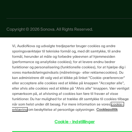
Copyright © 2026 Sonova. All Rights Reserved.
Vi, AudioNova og udvalgte tredjeparter bruger cookies og andre
Privatlivspolitik
sporingsværktøjer til tekniske formål og, med dit samtykke, til andre
Brugervilkår
formål, herunder at måle og forbedre ydeevnen af hjemmesiden
(performance og analytiske cookies); for at levere endnu bedrer
Leverandørprincipper
funktioner og personalisering (funktionelle cookies), for at hjælpe dig i
Cookiepræferencer
vores markedsføringsindsats (målretnings- eller reklamecookies). Du
kan administrere dit valg ved at klikke på linket "Cookie-præferencer"
eller acceptere alle cookies ved at klikke på knappen "Accepter alle",
eller afvis alle cookies ved at klikke på "Afvis alle" knappen. Vær venligst
opmærksom på, at afvisning af cookies kan føre til fravær af visse
funktioner. Du har mulighed for at trække dit samtykke til cookies tilbage
når som helst under dit besøg. For mere information se vores
cookie-
erklæring
om beskyttelse af personlige oplysninger.
Cookiepolitik
Cookie - indstillinger