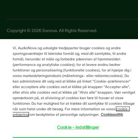
Copyright © 2026 Sonova. All Rights Reserved.
Vi, AudioNova og udvalgte tredjeparter bruger cookies og andre
Privatlivspolitik
sporingsværktøjer til tekniske formål og, med dit samtykke, til andre
Brugervilkår
formål, herunder at måle og forbedre ydeevnen af hjemmesiden
(performance og analytiske cookies); for at levere endnu bedrer
Leverandørprincipper
funktioner og personalisering (funktionelle cookies), for at hjælpe dig i
Cookiepræferencer
vores markedsføringsindsats (målretnings- eller reklamecookies). Du
kan administrere dit valg ved at klikke på linket "Cookie-præferencer"
eller acceptere alle cookies ved at klikke på knappen "Accepter alle",
eller afvis alle cookies ved at klikke på "Afvis alle" knappen. Vær venligst
opmærksom på, at afvisning af cookies kan føre til fravær af visse
funktioner. Du har mulighed for at trække dit samtykke til cookies tilbage
når som helst under dit besøg. For mere information se vores
cookie-
erklæring
om beskyttelse af personlige oplysninger.
Cookiepolitik
Cookie - indstillinger