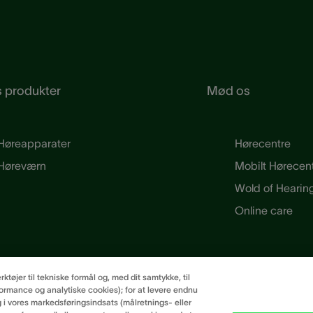
 produkter
Mød os
Høreapparater
Hørecentre
Høreværn
Mobilt Hørecen
Wold of Hearin
Online care
øjer til tekniske formål og, med dit samtykke, til
rmance og analytiske cookies); for at levere endnu
g i vores markedsføringsindsats (målretnings- eller