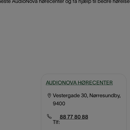
este AudioNova hørecenter og få hjælp til bedre hørelse 
AUDIONOVA HØRECENTER
Vestergade 30, Nørresundby,
9400
88 77 80 88
Tlf: