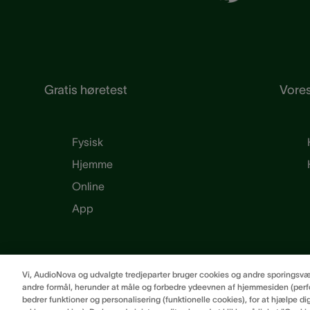
Gratis høretest
Vores
Fysisk
Hjemme
Online
App
Vi, AudioNova og udvalgte tredjeparter bruger cookies og andre sporingsværkt
andre formål, herunder at måle og forbedre ydeevnen af hjemmesiden (perfo
bedrer funktioner og personalisering (funktionelle cookies), for at hjælpe di