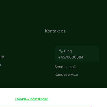
Kontakt os
Ring
ter
+4570606884
g
Send e-mail
Kundeservice
Cookie - indstillinger