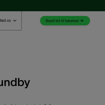
Download myAudioNova app
 ventetid
Mød os
Bestil tid til høretest
sundby