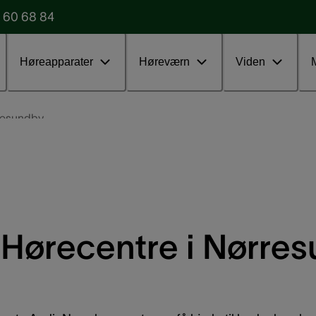
 60 68 84
Udfyld vores formular
Test uden
Høreapparater
Høreværn
Viden
resundby
Hørecentre i Nørre