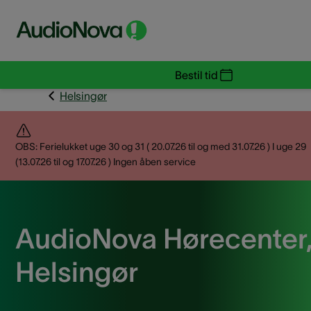
Bestil tid
Helsingør
OBS: Ferielukket uge 30 og 31 ( 20.07.26 til og med 31.07.26 ) I uge 29
(13.07.26 til og 17.07.26 ) Ingen åben service
AudioNova Hørecenter
Helsingør