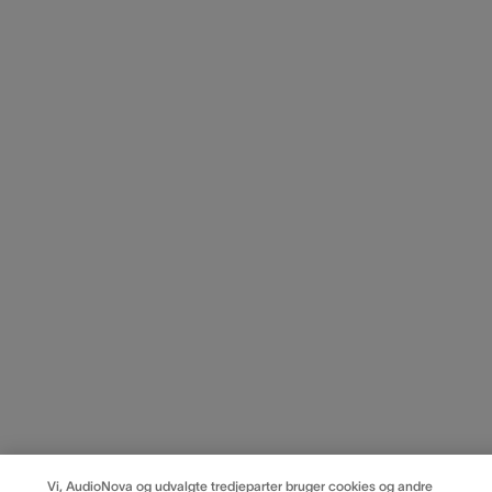
Vi, AudioNova og udvalgte tredjeparter bruger cookies og andre