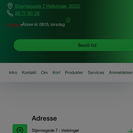
Stjernegade 7, Helsingør, 3000
88 77 80 28
Åbner kl.
08:15, torsdag
Lukket
Bestil tid
Intro
Kontakt
Om
Kort
Produkter
Services
Anmeldelser
Adresse
Stjernegade 7 - Helsingør