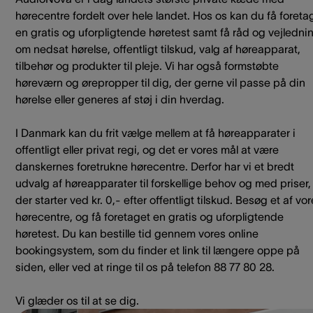
hørecentre fordelt over hele landet. Hos os kan du få foreta
en gratis og uforpligtende høretest samt få råd og vejledni
om nedsat hørelse, offentligt tilskud, valg af høreapparat,
tilbehør og produkter til pleje. Vi har også formstøbte
høreværn og ørepropper til dig, der gerne vil passe på din
hørelse eller generes af støj i din hverdag.
I Danmark kan du frit vælge mellem at få høreapparater i
offentligt eller privat regi, og det er vores mål at være
danskernes foretrukne hørecentre. Derfor har vi et bredt
udvalg af høreapparater til forskellige behov og med priser,
der starter ved kr. 0,- efter offentligt tilskud. Besøg et af vo
hørecentre, og få foretaget en gratis og uforpligtende
høretest. Du kan bestille tid gennem vores online
bookingsystem, som du finder et link til længere oppe på
siden, eller ved at ringe til os på telefon 88 77 80 28.
Vi glæder os til at se dig.