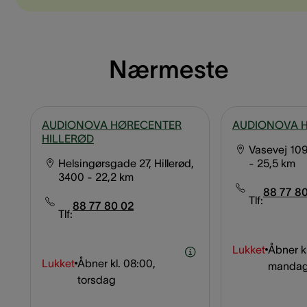
Nærmeste
AUDIONOVA HØRECENTER
AUDIONOVA 
HILLERØD
Vasevej 109
Helsingørsgade 27, Hillerød,
- 25,5 km
3400
- 22,2 km
88 77 80
Tlf:
88 77 80 02
Tlf:
Lukket
Åbner kl
Lukket
Åbner kl.
08:00,
manda
torsdag