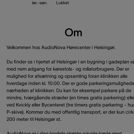
lør.-søn.
Lukket
Om
Velkommen hos AudioNova Hørecenter i Helsingør.
Du finder os i hjertet af Helsingør i en bygning i gadeplan 
med nem adgang for kørestols- og rollatorbrugere. Der er
mulighed for afsætning og opsamling foran klinikken alle
hverdage inden kl. 10:00. Der er gode parkeringsmulighede
nærheden af klinikken. Du kan for eksempel parkere på de
mindre, tværgående stræder (en times gratis parkering) elle
ved Kvickly eller Bycenteret (tre timers gratis parkering - hu
P-skive). Kommer du med offentlig transport, er der kun cirk
200 meter til Helsingør st.
AudioNova er i dag landets største private kæde med