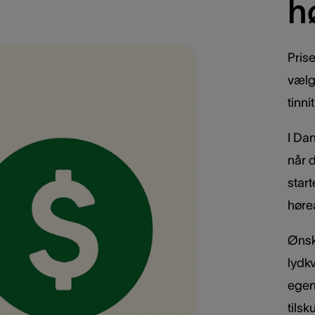
h
Pris
vælg
tinn
I Da
når 
star
høre
Ønsk
lydk
egenb
tilsk