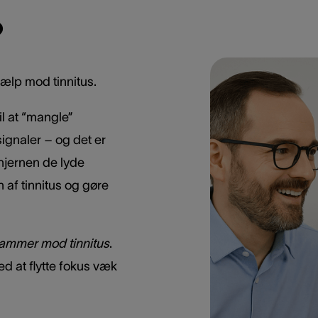
?
ælp mod tinnitus.
l at “mangle”
signaler – og det er
 hjernen de lyde
af tinnitus og gøre
ammer mod tinnitus
.
d at flytte fokus væk