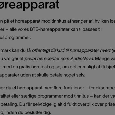
øreapparat
en på et høreapparat mod tinnitus afhænger af, hvilken lø
er – alle vores BTE-høreapparater kan tilpasses til
itusprogrammer.
nmark kan du få
offentligt tilskud til høreapparater hvert f
du vælger et
privat hørecenter som AudioNova
. Mange væ
te med en gratis høretest og se, om det er muligt at få hj
apparater uden at skulle betale noget selv.
er du et høreapparat med flere funktioner – for eksempe
valitet eller særlige programmer mod tinnitus – kan der v
etaling. Du får selvfølgelig altid fuldt overblik over pris
ud, inden du beslutter dig.