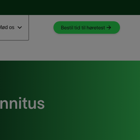
Download myAudioNova app
 ventetid
Mød os
Bestil tid til høretest
nnitus