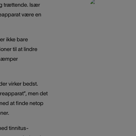
 trættende. Især
reapparat være en
er ikke bare
er til at lindre
 dæmper
der virker bedst.
øreapparat”, men det
 med at finde netop
ner.
ed tinnitus-