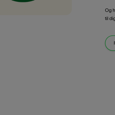
Og h
til 