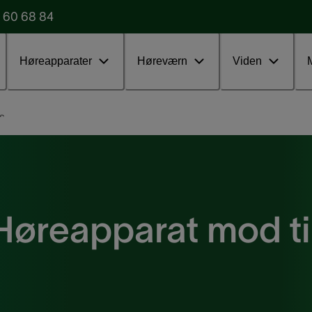
 60 68 84
Udfyld vores formular
Test uden
Høreapparater
Høreværn
Viden
s
Høreapparat mod ti