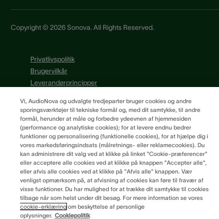
Copyright © 2026 Sonova. All Rights Reserved.
Privatlivspolitik
Brugervilkår
Leverandørprincipper
Cookiepræferencer
Vi, AudioNova og udvalgte tredjeparter bruger cookies og andre
sporingsværktøjer til tekniske formål og, med dit samtykke, til andre
formål, herunder at måle og forbedre ydeevnen af hjemmesiden
(performance og analytiske cookies); for at levere endnu bedrer
funktioner og personalisering (funktionelle cookies), for at hjælpe dig i
vores markedsføringsindsats (målretnings- eller reklamecookies). Du
kan administrere dit valg ved at klikke på linket "Cookie-præferencer"
eller acceptere alle cookies ved at klikke på knappen "Accepter alle",
eller afvis alle cookies ved at klikke på "Afvis alle" knappen. Vær
venligst opmærksom på, at afvisning af cookies kan føre til fravær af
visse funktioner. Du har mulighed for at trække dit samtykke til cookies
tilbage når som helst under dit besøg. For mere information se vores
cookie-erklæring
om beskyttelse af personlige
oplysninger.
Cookiepolitik